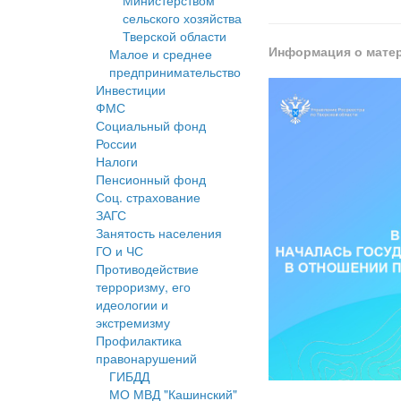
Министерством
сельского хозяйства
Тверской области
Информация о мате
Малое и среднее
предпринимательство
Инвестиции
ФМС
Социальный фонд
России
Налоги
Пенсионный фонд
Соц. страхование
ЗАГС
Занятость населения
ГО и ЧС
Противодействие
терроризму, его
идеологии и
экстремизму
Профилактика
правонарушений
ГИБДД
МО МВД "Кашинский"