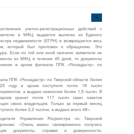
ествления учетно-регистрационных действий с
явителю в МФЦ выдается выписка из Единого
еестра недвижимости (ЕГРН) и возвращается весь
тов, который был приложен к обращению. Это
ура. Если по той или иной причине заявители не
ументы из МФЦ в течение 45 дней, то документы
анение в архив филиала ППК «Роскадастр» по
иала ППК «Роскадастр» по Тверской области Лилия
025 году в архив поступило почти 18 тысяч
окументов, а выдано немногим более 1,5 тысяч. В
архив хранит почти 117 тысяч таких пакетов
ющих своих владельцев. Только за первый месяц
ступило более 2,2 тысячи, а выдано всего 49».
водителя Управления Росреестра по Тверской
ронова: «Очень важно своевременно получать
ающие документы, справки и доверенности,