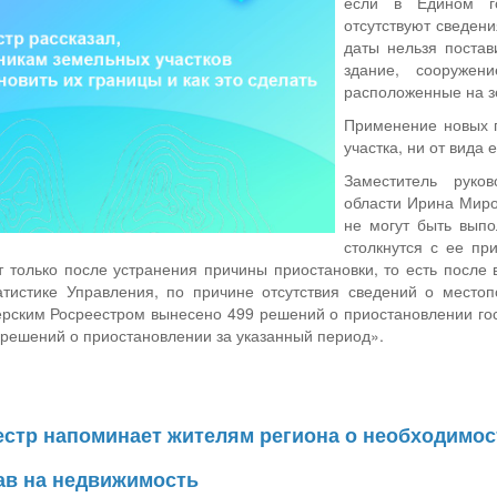
если в Едином го
отсутствуют сведени
даты нельзя постав
здание, сооружен
расположенные на з
Применение новых п
участка, ни от вида
Заместитель руко
области Ирина Миро
не могут быть выпо
столкнутся с ее пр
 только после устранения причины приостановки, то есть после
татистике Управления, по причине отсутствия сведений о место
ерским Росреестром вынесено 499 решений о приостановлении го
 решений о приостановлении за указанный период».
естр напоминает жителям региона о необходимос
в на недвижимость