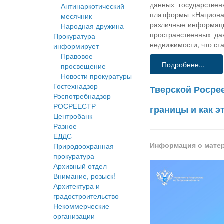
данных государстве
Антинаркотический
платформы «Национал
месячник
различные информацио
Народная дружина
пространственных да
Прокуратура
недвижимости, что ст
информирует
Правовое
Подробнее...
просвещение
Новости прокуратуры
Гостехнадзор
Тверской Росре
Роспотребнадзор
РОСРЕЕСТР
границы и как э
Центробанк
Разное
ЕДДС
Информация о мате
Природоохранная
прокуратура
Архивный отдел
Внимание, розыск!
Архитектура и
градостроительство
Некоммерческие
организации