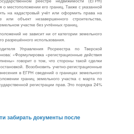
сударственном реестре недвижимости (ЕГРН)
я о местоположении его границ. Также с указанной
ить на кадастровый учёт или оформить права на
ие или объект незавершенного строительства,
емельном участке без учтённых границ.
оложений не зависит ни от категории земельного
 его разрешённого использования.
водителя Управления Росреестра по Тверской
нова: «Формулировка «регистрационные действия
лнены» говорит о том, что стороны такой сделки
иостановкой. Возобновить учетно-регистрационные
 внесения в ЕГРН сведений о границах земельного
положении границ земельного участка с марта по
сударственной регистрации прав. Это порядка 24%
ти забирать документы после