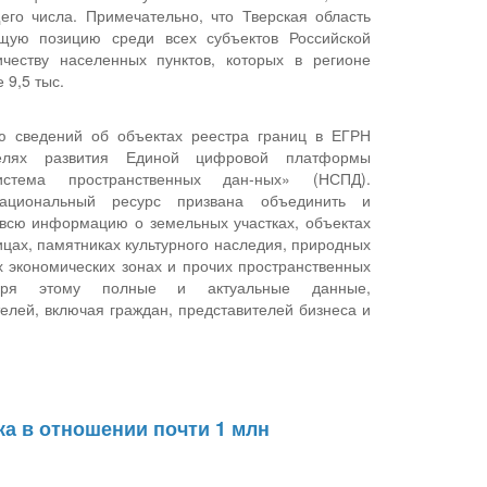
го числа. Примечательно, что Тверская область
щую позицию среди всех субъектов Российской
честву населенных пунктов, которых в регионе
 9,5 тыс.
ю сведений об объектах реестра границ в ЕГРН
елях развития Единой цифровой платформы
истема пространственных дан-ных» (НСПД).
ациональный ресурс призвана объединить и
 всю информацию о земельных участках, объектах
ицах, памятниках культурного наследия, природных
х экономических зонах и прочих пространственных
даря этому полные и актуальные данные,
елей, включая граждан, представителей бизнеса и
ка в отношении почти 1 млн