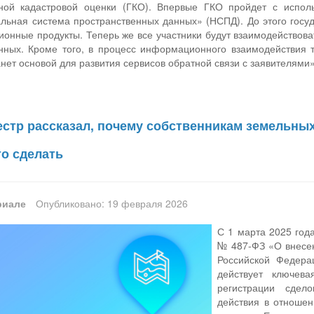
нной кадастровой оценки (ГКО). Впервые ГКО пройдет с испол
ьная система пространственных данных» (НСПД). До этого госу
нные продукты. Теперь же все участники будут взаимодействова
нных. Кроме того, в процесс информационного взаимодействия 
анет основой для развития сервисов обратной связи с заявителями»
естр рассказал, почему собственникам земельных
то сделать
риале
Опубликовано: 19 февраля 2026
С 1 марта 2025 год
№ 487-ФЗ «О внесен
Российской Федерац
действует ключев
регистрации сдел
действия в отношен