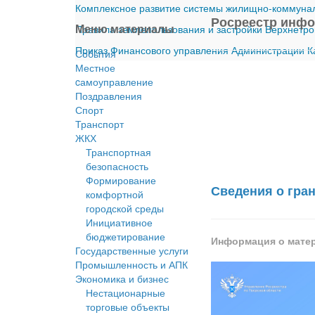
Комплексное развитие системы жилищно-коммуналь
Росреестр инф
Меню материалы
Правила землепользования и застройки Верхнетро
Приказ Финансового управления Администрации Ка
События
Местное
cамоуправление
Поздравления
Спорт
Транспорт
ЖКХ
Транспортная
безопасность
Формирование
Сведения о гран
комфортной
городской среды
Инициативное
бюджетирование
Информация о мате
Государственные услуги
Промышленность и АПК
Экономика и бизнес
Нестационарные
торговые объекты