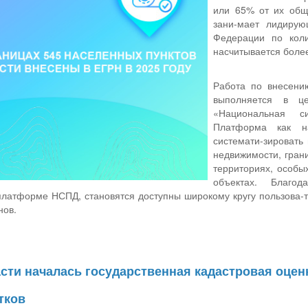
или 65% от их обще
зани-мает лидирую
Федерации по коли
насчитывается более
Работа по внесени
выполняется в ц
«Национальная с
Платформа как н
системати-зировать
недвижимости, гран
территориях, особы
объектах. Благо
латформе НСПД, становятся доступны широкому кругу пользова-т
нов.
сти началась государственная кадастровая оцен
тков