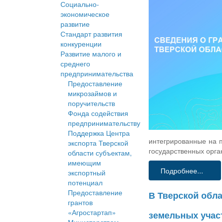
Социально-
экономическое
развитие
Стандарт развития
конкуренции
Развитие малого и
среднего
предпринимательства
Предоставление
микрозаймов и
поручительств
Фонда содействия
предпринимательству
Поддержка Центра
интегрированные на п
экспорта Тверской
государственных орга
области субъектам,
имеющим
Подробнее...
экспортный
потенциал
Предоставление
В Тверской обла
грантов
«Агростартап»
земельных учас