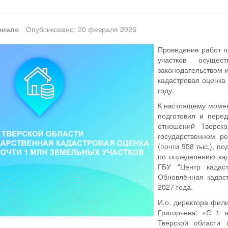
риале
Опубликовано: 20 февраля 2026
Проведение работ п
участков осуще
законодательством 
кадастровая оценка
году.
К настоящему момен
подготовил и пере
отношений Тверск
государственном р
(почти 958 тыс.), п
по определению кад
ГБУ "Центр кадаст
Обновлённая кадаст
2027 года.
И.о. директора фил
Григорьева: «С 1 
Тверской области