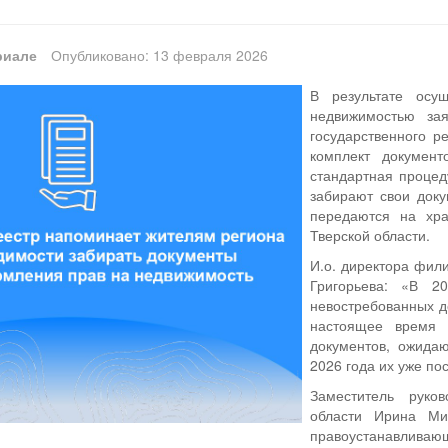
риале
Опубликовано: 13 февраля 2026
В результате осущ
недвижимостью за
государственного р
комплект докумен
стандартная процед
забирают свои док
передаются на хр
Тверской области.
И.о. директора фил
Григорьева: «В 2
невостребованных д
настоящее время 
документов, ожида
2026 года их уже по
Заместитель руко
области Ирина Ми
правоустанавлив