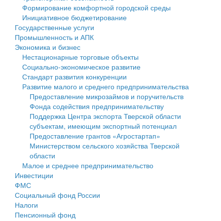
Формирование комфортной городской среды
Государственные услуги
Символика
муниципального округа Тверской области
Финансовое управление
Инициативное бюджетирование
Государственные услуги
Промышленность и АПК
Устав
Администрация Кашинского муниципального округа
Бюджет для граждан
Промышленность и АПК
Экономика и бизнес
Экономика и бизнес
Гостям округа
Тверской области
Имущество
Нестационарные торговые объекты
Социально-экономическое развитие
...
Туризм
Управление сельскими территориями
Выявление правообладателей ранее учтенных
Стандарт развития конкуренции
Развитие малого и среднего предпринимательства
Культура
Открытые данные
объектов недвижимости
Предоставление микрозаймов и поручительств
Фонда содействия предпринимательству
Образование
Работа с обращениями граждан
Имущественная поддержка субъектов малого и
Поддержка Центра экспорта Тверской области
субъектам, имеющим экспортный потенциал
Здравоохранение
Муниципальный контроль
среднего предпринимательства
Предоставление грантов «Агростартап»
Министерством сельского хозяйства Тверской
Социальная защита
Муниципальные услуги
Информационная поддержка субъектов малого и
области
Малое и среднее предпринимательство
Фотоальбом
Проекты административных регламентов
среднего предпринимательства
Инвестиции
ФМС
Антимонопольный комплаенс
Муниципальные программы
Социальный фонд России
Налоги
Противодействие коррупции
Контрольно-счетная палата
Пенсионный фонд