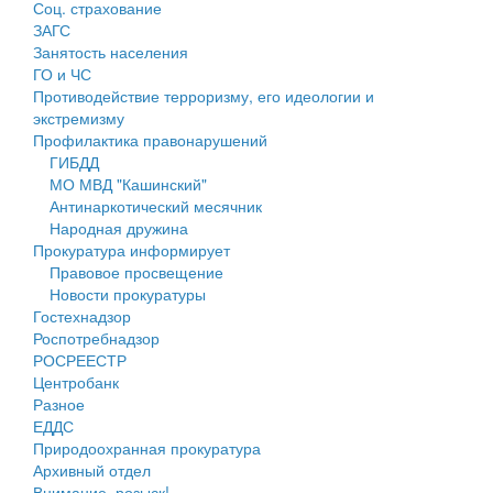
Соц. страхование
Персональные данные
ЗАГС
Занятость населения
Оценка регулирующего воздействия
ГО и ЧС
Противодействие терроризму, его идеологии и
Деятельность МУ
экстремизму
Профилактика правонарушений
Нормативы градостроительного проектирования
ГИБДД
МО МВД "Кашинский"
Правила землепользования и застройки
Антинаркотический месячник
Народная дружина
Генеральные планы
Прокуратура информирует
Правовое просвещение
Проекты планировки территории
Новости прокуратуры
Гостехнадзор
Собрание депутатов
Роспотребнадзор
РОСРЕЕСТР
Городское поселение
Центробанк
Разное
Сельские поселения
ЕДДС
Природоохранная прокуратура
Архивный отдел
Внимание, розыск!