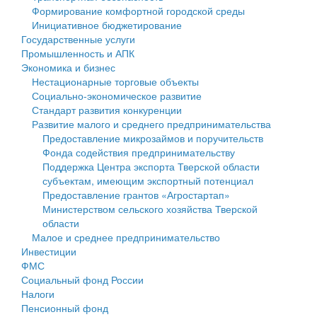
Формирование комфортной городской среды
Государственные услуги
Символика
муниципального округа Тверской области
Финансовое управление
Инициативное бюджетирование
Государственные услуги
Промышленность и АПК
Устав
Администрация Кашинского муниципального округа
Бюджет для граждан
Промышленность и АПК
Экономика и бизнес
Экономика и бизнес
Гостям округа
Тверской области
Имущество
Нестационарные торговые объекты
Социально-экономическое развитие
...
Туризм
Управление сельскими территориями
Выявление правообладателей ранее учтенных
Стандарт развития конкуренции
Развитие малого и среднего предпринимательства
Культура
Открытые данные
объектов недвижимости
Предоставление микрозаймов и поручительств
Фонда содействия предпринимательству
Образование
Работа с обращениями граждан
Имущественная поддержка субъектов малого и
Поддержка Центра экспорта Тверской области
субъектам, имеющим экспортный потенциал
Здравоохранение
Муниципальный контроль
среднего предпринимательства
Предоставление грантов «Агростартап»
Министерством сельского хозяйства Тверской
Социальная защита
Муниципальные услуги
Информационная поддержка субъектов малого и
области
Малое и среднее предпринимательство
Фотоальбом
Проекты административных регламентов
среднего предпринимательства
Инвестиции
ФМС
Антимонопольный комплаенс
Муниципальные программы
Социальный фонд России
Налоги
Противодействие коррупции
Контрольно-счетная палата
Пенсионный фонд