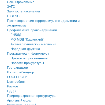
Соц. страхование
Персональные данные
ЗАГС
Занятость населения
Оценка регулирующего воздействия
ГО и ЧС
Противодействие терроризму, его идеологии и
Деятельность МУ
экстремизму
Профилактика правонарушений
Нормативы градостроительного проектирования
ГИБДД
МО МВД "Кашинский"
Правила землепользования и застройки
Антинаркотический месячник
Народная дружина
Генеральные планы
Прокуратура информирует
Правовое просвещение
Проекты планировки территории
Новости прокуратуры
Гостехнадзор
Собрание депутатов
Роспотребнадзор
РОСРЕЕСТР
Городское поселение
Центробанк
Разное
Сельские поселения
ЕДДС
Природоохранная прокуратура
Архивный отдел
Внимание, розыск!