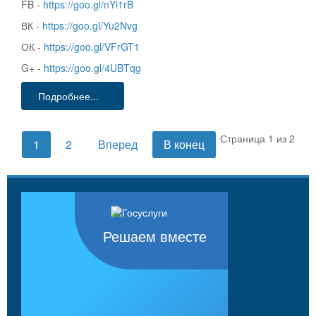
FB -
https://goo.gl/nYi1rB
ВК -
https://goo.gl/Yu2Nvg
ОК -
https://goo.gl/VFrGT1
G+ -
https://goo.gl/4UBTqg
Подробнее...
Страница 1 из 2
1
2
Вперед
В конец
Решаем вместе