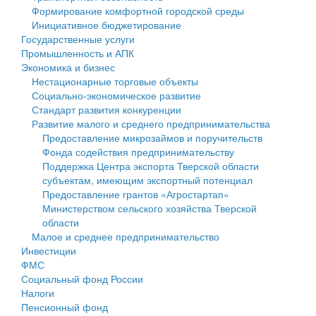
Формирование комфортной городской среды
Государственные услуги
Символика
муниципального округа Тверской области
Финансовое управление
Инициативное бюджетирование
Государственные услуги
Промышленность и АПК
Устав
Администрация Кашинского муниципального округа
Бюджет для граждан
Промышленность и АПК
Экономика и бизнес
Экономика и бизнес
Гостям округа
Тверской области
Имущество
Нестационарные торговые объекты
Социально-экономическое развитие
...
Туризм
Управление сельскими территориями
Выявление правообладателей ранее учтенных
Стандарт развития конкуренции
Развитие малого и среднего предпринимательства
Культура
Открытые данные
объектов недвижимости
Предоставление микрозаймов и поручительств
Фонда содействия предпринимательству
Образование
Работа с обращениями граждан
Имущественная поддержка субъектов малого и
Поддержка Центра экспорта Тверской области
субъектам, имеющим экспортный потенциал
Здравоохранение
Муниципальный контроль
среднего предпринимательства
Предоставление грантов «Агростартап»
Министерством сельского хозяйства Тверской
Социальная защита
Муниципальные услуги
Информационная поддержка субъектов малого и
области
Малое и среднее предпринимательство
Фотоальбом
Проекты административных регламентов
среднего предпринимательства
Инвестиции
ФМС
Антимонопольный комплаенс
Муниципальные программы
Социальный фонд России
Налоги
Противодействие коррупции
Контрольно-счетная палата
Пенсионный фонд