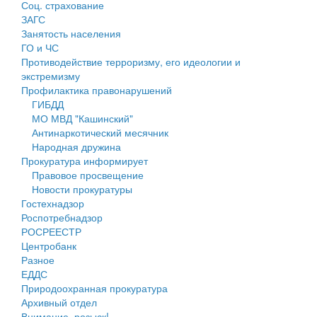
Соц. страхование
Персональные данные
ЗАГС
Занятость населения
Оценка регулирующего воздействия
ГО и ЧС
Противодействие терроризму, его идеологии и
Деятельность МУ
экстремизму
Профилактика правонарушений
Нормативы градостроительного проектирования
ГИБДД
МО МВД "Кашинский"
Правила землепользования и застройки
Антинаркотический месячник
Народная дружина
Генеральные планы
Прокуратура информирует
Правовое просвещение
Проекты планировки территории
Новости прокуратуры
Гостехнадзор
Собрание депутатов
Роспотребнадзор
РОСРЕЕСТР
Городское поселение
Центробанк
Разное
Сельские поселения
ЕДДС
Природоохранная прокуратура
Архивный отдел
Внимание, розыск!