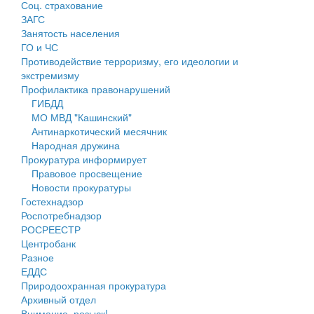
Соц. страхование
Персональные данные
ЗАГС
Занятость населения
Оценка регулирующего воздействия
ГО и ЧС
Противодействие терроризму, его идеологии и
Деятельность МУ
экстремизму
Профилактика правонарушений
Нормативы градостроительного проектирования
ГИБДД
МО МВД "Кашинский"
Правила землепользования и застройки
Антинаркотический месячник
Народная дружина
Генеральные планы
Прокуратура информирует
Правовое просвещение
Проекты планировки территории
Новости прокуратуры
Гостехнадзор
Собрание депутатов
Роспотребнадзор
РОСРЕЕСТР
Городское поселение
Центробанк
Разное
Сельские поселения
ЕДДС
Природоохранная прокуратура
Архивный отдел
Внимание, розыск!