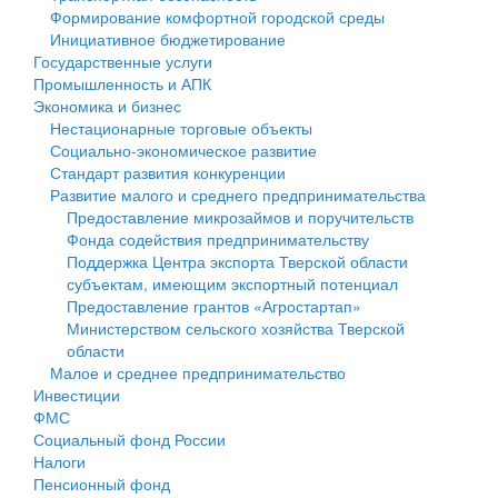
Формирование комфортной городской среды
Государственные услуги
Символика
муниципального округа Тверской области
Финансовое управление
Инициативное бюджетирование
Государственные услуги
Промышленность и АПК
Устав
Администрация Кашинского муниципального округа
Бюджет для граждан
Промышленность и АПК
Экономика и бизнес
Экономика и бизнес
Гостям округа
Тверской области
Имущество
Нестационарные торговые объекты
Социально-экономическое развитие
...
Туризм
Управление сельскими территориями
Выявление правообладателей ранее учтенных
Стандарт развития конкуренции
Развитие малого и среднего предпринимательства
Культура
Открытые данные
объектов недвижимости
Предоставление микрозаймов и поручительств
Фонда содействия предпринимательству
Образование
Работа с обращениями граждан
Имущественная поддержка субъектов малого и
Поддержка Центра экспорта Тверской области
субъектам, имеющим экспортный потенциал
Здравоохранение
Муниципальный контроль
среднего предпринимательства
Предоставление грантов «Агростартап»
Министерством сельского хозяйства Тверской
Социальная защита
Муниципальные услуги
Информационная поддержка субъектов малого и
области
Малое и среднее предпринимательство
Фотоальбом
Проекты административных регламентов
среднего предпринимательства
Инвестиции
ФМС
Антимонопольный комплаенс
Муниципальные программы
Социальный фонд России
Налоги
Противодействие коррупции
Контрольно-счетная палата
Пенсионный фонд