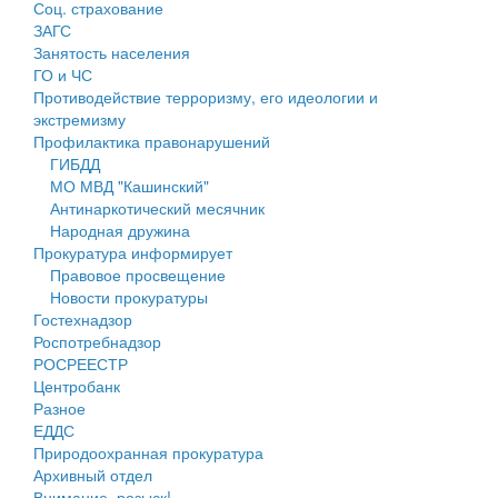
Соц. страхование
Персональные данные
ЗАГС
Занятость населения
Оценка регулирующего воздействия
ГО и ЧС
Противодействие терроризму, его идеологии и
Деятельность МУ
экстремизму
Профилактика правонарушений
Нормативы градостроительного проектирования
ГИБДД
МО МВД "Кашинский"
Правила землепользования и застройки
Антинаркотический месячник
Народная дружина
Генеральные планы
Прокуратура информирует
Правовое просвещение
Проекты планировки территории
Новости прокуратуры
Гостехнадзор
Собрание депутатов
Роспотребнадзор
РОСРЕЕСТР
Городское поселение
Центробанк
Разное
Сельские поселения
ЕДДС
Природоохранная прокуратура
Архивный отдел
Внимание, розыск!