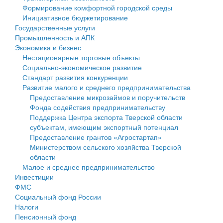
Формирование комфортной городской среды
Государственные услуги
Символика
муниципального округа Тверской области
Финансовое управление
Инициативное бюджетирование
Государственные услуги
Промышленность и АПК
Устав
Администрация Кашинского муниципального округа
Бюджет для граждан
Промышленность и АПК
Экономика и бизнес
Экономика и бизнес
Гостям округа
Тверской области
Имущество
Нестационарные торговые объекты
Социально-экономическое развитие
...
Туризм
Управление сельскими территориями
Выявление правообладателей ранее учтенных
Стандарт развития конкуренции
Развитие малого и среднего предпринимательства
Культура
Открытые данные
объектов недвижимости
Предоставление микрозаймов и поручительств
Фонда содействия предпринимательству
Образование
Работа с обращениями граждан
Имущественная поддержка субъектов малого и
Поддержка Центра экспорта Тверской области
субъектам, имеющим экспортный потенциал
Здравоохранение
Муниципальный контроль
среднего предпринимательства
Предоставление грантов «Агростартап»
Министерством сельского хозяйства Тверской
Социальная защита
Муниципальные услуги
Информационная поддержка субъектов малого и
области
Малое и среднее предпринимательство
Фотоальбом
Проекты административных регламентов
среднего предпринимательства
Инвестиции
ФМС
Антимонопольный комплаенс
Муниципальные программы
Социальный фонд России
Налоги
Противодействие коррупции
Контрольно-счетная палата
Пенсионный фонд