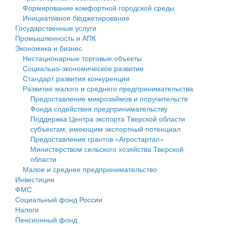
Формирование комфортной городской среды
Государственные услуги
Символика
муниципального округа Тверской области
Финансовое управление
Инициативное бюджетирование
Государственные услуги
Промышленность и АПК
Устав
Администрация Кашинского муниципального округа
Бюджет для граждан
Промышленность и АПК
Экономика и бизнес
Экономика и бизнес
Гостям округа
Тверской области
Имущество
Нестационарные торговые объекты
Социально-экономическое развитие
...
Туризм
Управление сельскими территориями
Выявление правообладателей ранее учтенных
Стандарт развития конкуренции
Развитие малого и среднего предпринимательства
Культура
Открытые данные
объектов недвижимости
Предоставление микрозаймов и поручительств
Фонда содействия предпринимательству
Образование
Работа с обращениями граждан
Имущественная поддержка субъектов малого и
Поддержка Центра экспорта Тверской области
субъектам, имеющим экспортный потенциал
Здравоохранение
Муниципальный контроль
среднего предпринимательства
Предоставление грантов «Агростартап»
Министерством сельского хозяйства Тверской
Социальная защита
Муниципальные услуги
Информационная поддержка субъектов малого и
области
Малое и среднее предпринимательство
Фотоальбом
Проекты административных регламентов
среднего предпринимательства
Инвестиции
ФМС
Антимонопольный комплаенс
Муниципальные программы
Социальный фонд России
Налоги
Противодействие коррупции
Контрольно-счетная палата
Пенсионный фонд