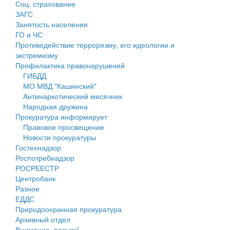
Соц. страхование
Персональные данные
ЗАГС
Занятость населения
Оценка регулирующего воздействия
ГО и ЧС
Противодействие терроризму, его идеологии и
Деятельность МУ
экстремизму
Профилактика правонарушений
Нормативы градостроительного проектирования
ГИБДД
МО МВД "Кашинский"
Правила землепользования и застройки
Антинаркотический месячник
Народная дружина
Генеральные планы
Прокуратура информирует
Правовое просвещение
Проекты планировки территории
Новости прокуратуры
Гостехнадзор
Собрание депутатов
Роспотребнадзор
РОСРЕЕСТР
Городское поселение
Центробанк
Разное
Сельские поселения
ЕДДС
Природоохранная прокуратура
Архивный отдел
Внимание, розыск!