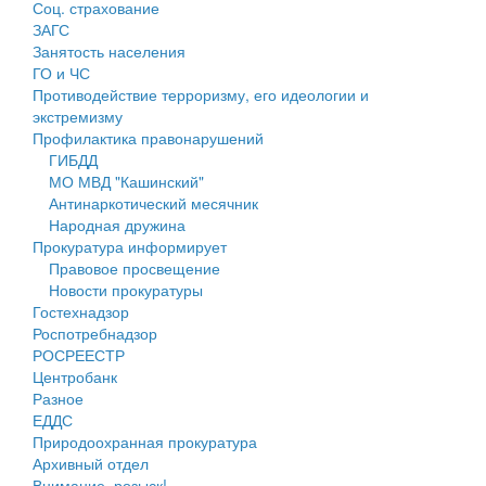
Соц. страхование
Персональные данные
ЗАГС
Занятость населения
Оценка регулирующего воздействия
ГО и ЧС
Противодействие терроризму, его идеологии и
Деятельность МУ
экстремизму
Профилактика правонарушений
Нормативы градостроительного проектирования
ГИБДД
МО МВД "Кашинский"
Правила землепользования и застройки
Антинаркотический месячник
Народная дружина
Генеральные планы
Прокуратура информирует
Правовое просвещение
Проекты планировки территории
Новости прокуратуры
Гостехнадзор
Собрание депутатов
Роспотребнадзор
РОСРЕЕСТР
Городское поселение
Центробанк
Разное
Сельские поселения
ЕДДС
Природоохранная прокуратура
Архивный отдел
Внимание, розыск!