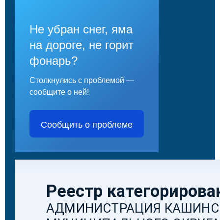
Не убран снег, яма
на дороге, не горит
фонарь?
Столкнулись с проблемой —
сообщите о ней!
Сообщить о проблеме