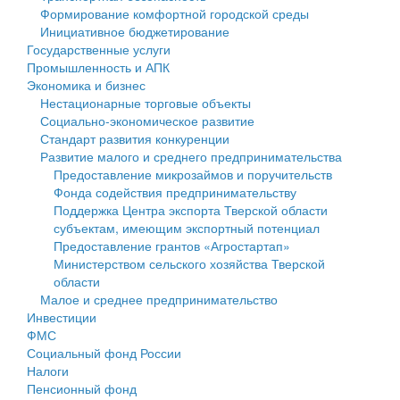
Формирование комфортной городской среды
Государственные услуги
Символика
муниципального округа Тверской области
Финансовое управление
Инициативное бюджетирование
Государственные услуги
Промышленность и АПК
Устав
Администрация Кашинского муниципального округа
Бюджет для граждан
Промышленность и АПК
Экономика и бизнес
Экономика и бизнес
Гостям округа
Тверской области
Имущество
Нестационарные торговые объекты
Социально-экономическое развитие
...
Туризм
Управление сельскими территориями
Выявление правообладателей ранее учтенных
Стандарт развития конкуренции
Развитие малого и среднего предпринимательства
Культура
Открытые данные
объектов недвижимости
Предоставление микрозаймов и поручительств
Фонда содействия предпринимательству
Образование
Работа с обращениями граждан
Имущественная поддержка субъектов малого и
Поддержка Центра экспорта Тверской области
субъектам, имеющим экспортный потенциал
Здравоохранение
Муниципальный контроль
среднего предпринимательства
Предоставление грантов «Агростартап»
Министерством сельского хозяйства Тверской
Социальная защита
Муниципальные услуги
Информационная поддержка субъектов малого и
области
Малое и среднее предпринимательство
Фотоальбом
Проекты административных регламентов
среднего предпринимательства
Инвестиции
ФМС
Антимонопольный комплаенс
Муниципальные программы
Социальный фонд России
Налоги
Противодействие коррупции
Контрольно-счетная палата
Пенсионный фонд