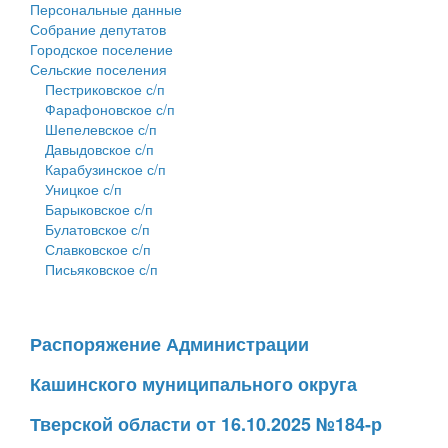
Персональные данные
Собрание депутатов
Городское поселение
Сельские поселения
Пестриковское с/п
Фарафоновское с/п
Шепелевское с/п
Давыдовское с/п
Карабузинское с/п
Уницкое с/п
Барыковское с/п
Булатовское с/п
Славковское с/п
Письяковское с/п
Распоряжение Администрации
Кашинского муниципального округа
Тверской области от 16.10.2025 №184-р