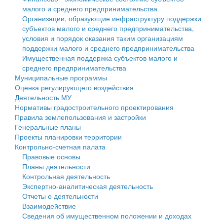
малого и среднего предпринимательства
Персональные данные
Организации, образующие инфраструктуру поддержки
субъектов малого и среднего предпринимательства,
Оценка регулирующего воздействия
условия и порядок оказания таким организациям
поддержки малого и среднего предпринимательства
Деятельность МУ
Имущественная поддержка субъектов малого и
среднего предпринимательства
Нормативы градостроительного проектирования
Муниципальные программы
Оценка регулирующего воздействия
Правила землепользования и застройки
Деятельность МУ
Нормативы градостроительного проектирования
Генеральные планы
Правила землепользования и застройки
Генеральные планы
Проекты планировки территории
Проекты планировки территории
Контрольно-счетная палата
Собрание депутатов
Правовые основы
Планы деятельности
Городское поселение
Контрольная деятельность
Экспертно-аналитическая деятельность
Сельские поселения
Отчеты о деятельности
Взаимодействие
Сведения об имущественном положении и доходах