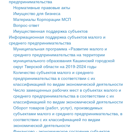
предпринимательства
Нормативные правовые акты
Государственные услуги
Символика
муниципального округа Тверской области
Финансовое управление
Имущество для бизнеса
Материалы Корпорации МСП
Промышленность и АПК
Устав
Администрация Кашинского муниципального округа
Бюджет для граждан
Вопрос-ответ
Имущественная поддержка субъектов
Экономика и бизнес
Гостям округа
Тверской области
Имущество
Информационная поддержка субъектов малого и
среднего предпринимательства
...
Туризм
Управление сельскими территориями
Выявление правообладателей ранее учтенных
Муниципальная программа «Развитие малого и
среднего предпринимательства на территории
Культура
Открытые данные
объектов недвижимости
муниципального образования Кашинский городской
округ Тверской области на 2019-2024 годы
Образование
Работа с обращениями граждан
Имущественная поддержка субъектов малого и
Количество субъектов малого и среднего
предпринимательства в соответствии с их
Здравоохранение
Муниципальный контроль
среднего предпринимательства
классификацией по видам экономической деятельности
Число замещенных рабочих мест в субъектах малого и
Социальная защита
Муниципальные услуги
Информационная поддержка субъектов малого и
среднего предпринимательства в соответствии с их
классификацией по видам экономической деятельности
Фотоальбом
Проекты административных регламентов
среднего предпринимательства
Оборот товаров (работ, услуг), производимых
субъектами малого и среднего предпринимательства, в
Антимонопольный комплаенс
Муниципальные программы
соответствии с их классификацией по видам
экономической деятельности
Противодействие коррупции
Контрольно-счетная палата
Финансово - экономическое состояние субъектов