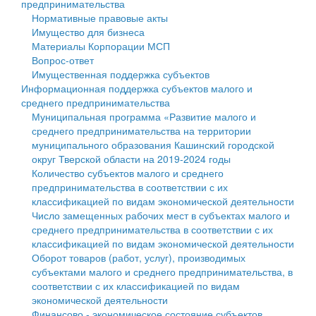
предпринимательства
Нормативные правовые акты
Государственные услуги
Символика
муниципального округа Тверской области
Финансовое управление
Имущество для бизнеса
Материалы Корпорации МСП
Промышленность и АПК
Устав
Администрация Кашинского муниципального округа
Бюджет для граждан
Вопрос-ответ
Имущественная поддержка субъектов
Экономика и бизнес
Гостям округа
Тверской области
Имущество
Информационная поддержка субъектов малого и
среднего предпринимательства
...
Туризм
Управление сельскими территориями
Выявление правообладателей ранее учтенных
Муниципальная программа «Развитие малого и
среднего предпринимательства на территории
Культура
Открытые данные
объектов недвижимости
муниципального образования Кашинский городской
округ Тверской области на 2019-2024 годы
Образование
Работа с обращениями граждан
Имущественная поддержка субъектов малого и
Количество субъектов малого и среднего
предпринимательства в соответствии с их
Здравоохранение
Муниципальный контроль
среднего предпринимательства
классификацией по видам экономической деятельности
Число замещенных рабочих мест в субъектах малого и
Социальная защита
Муниципальные услуги
Информационная поддержка субъектов малого и
среднего предпринимательства в соответствии с их
классификацией по видам экономической деятельности
Фотоальбом
Проекты административных регламентов
среднего предпринимательства
Оборот товаров (работ, услуг), производимых
субъектами малого и среднего предпринимательства, в
Антимонопольный комплаенс
Муниципальные программы
соответствии с их классификацией по видам
экономической деятельности
Противодействие коррупции
Контрольно-счетная палата
Финансово - экономическое состояние субъектов