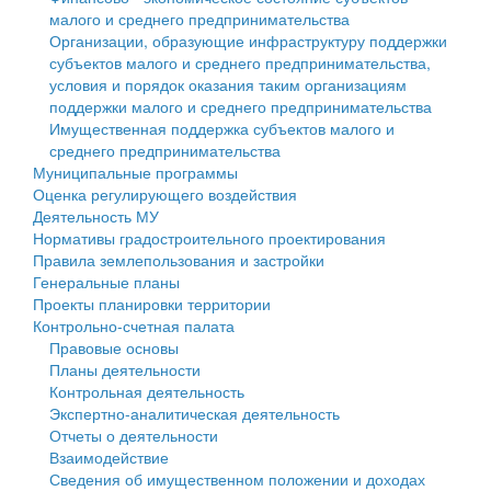
малого и среднего предпринимательства
Персональные данные
Организации, образующие инфраструктуру поддержки
субъектов малого и среднего предпринимательства,
Оценка регулирующего воздействия
условия и порядок оказания таким организациям
поддержки малого и среднего предпринимательства
Деятельность МУ
Имущественная поддержка субъектов малого и
среднего предпринимательства
Нормативы градостроительного проектирования
Муниципальные программы
Оценка регулирующего воздействия
Правила землепользования и застройки
Деятельность МУ
Нормативы градостроительного проектирования
Генеральные планы
Правила землепользования и застройки
Генеральные планы
Проекты планировки территории
Проекты планировки территории
Контрольно-счетная палата
Собрание депутатов
Правовые основы
Планы деятельности
Городское поселение
Контрольная деятельность
Экспертно-аналитическая деятельность
Сельские поселения
Отчеты о деятельности
Взаимодействие
Сведения об имущественном положении и доходах