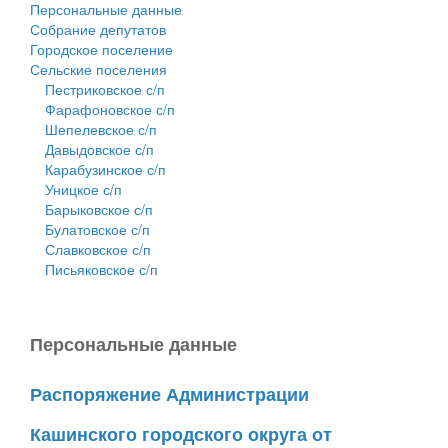
Персональные данные
Собрание депутатов
Городское поселение
Сельские поселения
Пестриковское с/п
Фарафоновское с/п
Шепелевское с/п
Давыдовское с/п
Карабузинское с/п
Уницкое с/п
Барыковское с/п
Булатовское с/п
Славковское с/п
Письяковское с/п
Персональные данные
Распоряжение Администрации
Кашинского городского округа от