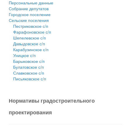
Персональные данные
Собрание депутатов
Городское поселение
Сельские поселения
Пестриковское с/п
Фарафоновское с/п
Шепелевское с/п
Давыдовское с/п
Карабузинское с/п
Уницкое с/п
Барыковское с/п
Булатовское с/п
Славковское с/п
Письяковское с/п
Нормативы градостроительного
проектирования