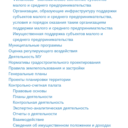
малого и среднего предпринимательства
Персональные данные
Организации, образующие инфраструктуру поддержки
субъектов малого и среднего предпринимательства,
Оценка регулирующего воздействия
условия и порядок оказания таким организациям
поддержки малого и среднего предпринимательства
Деятельность МУ
Имущественная поддержка субъектов малого и
среднего предпринимательства
Нормативы градостроительного проектирования
Муниципальные программы
Оценка регулирующего воздействия
Правила землепользования и застройки
Деятельность МУ
Нормативы градостроительного проектирования
Генеральные планы
Правила землепользования и застройки
Генеральные планы
Проекты планировки территории
Проекты планировки территории
Контрольно-счетная палата
Собрание депутатов
Правовые основы
Планы деятельности
Городское поселение
Контрольная деятельность
Экспертно-аналитическая деятельность
Сельские поселения
Отчеты о деятельности
Взаимодействие
Сведения об имущественном положении и доходах