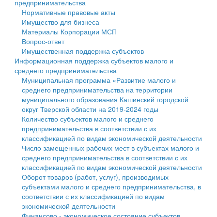
предпринимательства
Нормативные правовые акты
Государственные услуги
Символика
муниципального округа Тверской области
Финансовое управление
Имущество для бизнеса
Материалы Корпорации МСП
Промышленность и АПК
Устав
Администрация Кашинского муниципального округа
Бюджет для граждан
Вопрос-ответ
Имущественная поддержка субъектов
Экономика и бизнес
Гостям округа
Тверской области
Имущество
Информационная поддержка субъектов малого и
среднего предпринимательства
...
Туризм
Управление сельскими территориями
Выявление правообладателей ранее учтенных
Муниципальная программа «Развитие малого и
среднего предпринимательства на территории
Культура
Открытые данные
объектов недвижимости
муниципального образования Кашинский городской
округ Тверской области на 2019-2024 годы
Образование
Работа с обращениями граждан
Имущественная поддержка субъектов малого и
Количество субъектов малого и среднего
предпринимательства в соответствии с их
Здравоохранение
Муниципальный контроль
среднего предпринимательства
классификацией по видам экономической деятельности
Число замещенных рабочих мест в субъектах малого и
Социальная защита
Муниципальные услуги
Информационная поддержка субъектов малого и
среднего предпринимательства в соответствии с их
классификацией по видам экономической деятельности
Фотоальбом
Проекты административных регламентов
среднего предпринимательства
Оборот товаров (работ, услуг), производимых
субъектами малого и среднего предпринимательства, в
Антимонопольный комплаенс
Муниципальные программы
соответствии с их классификацией по видам
экономической деятельности
Противодействие коррупции
Контрольно-счетная палата
Финансово - экономическое состояние субъектов