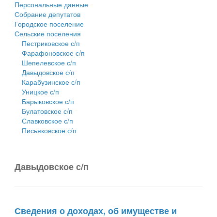
Персональные данные
Собрание депутатов
Городское поселение
Сельские поселения
Пестриковское с/п
Фарафоновское с/п
Шепелевское с/п
Давыдовское с/п
Карабузинское с/п
Уницкое с/п
Барыковское с/п
Булатовское с/п
Славковское с/п
Письяковское с/п
Давыдовское с/п
Сведения о доходах, об имуществе и