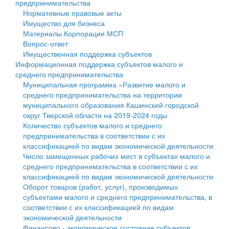
предпринимательства
Нормативные правовые акты
Государственные услуги
Символика
муниципального округа Тверской области
Финансовое управление
Имущество для бизнеса
Материалы Корпорации МСП
Промышленность и АПК
Устав
Администрация Кашинского муниципального округа
Бюджет для граждан
Вопрос-ответ
Имущественная поддержка субъектов
Экономика и бизнес
Гостям округа
Тверской области
Имущество
Информационная поддержка субъектов малого и
среднего предпринимательства
...
Туризм
Управление сельскими территориями
Выявление правообладателей ранее учтенных
Муниципальная программа «Развитие малого и
среднего предпринимательства на территории
Культура
Открытые данные
объектов недвижимости
муниципального образования Кашинский городской
округ Тверской области на 2019-2024 годы
Образование
Работа с обращениями граждан
Имущественная поддержка субъектов малого и
Количество субъектов малого и среднего
предпринимательства в соответствии с их
Здравоохранение
Муниципальный контроль
среднего предпринимательства
классификацией по видам экономической деятельности
Число замещенных рабочих мест в субъектах малого и
Социальная защита
Муниципальные услуги
Информационная поддержка субъектов малого и
среднего предпринимательства в соответствии с их
классификацией по видам экономической деятельности
Фотоальбом
Проекты административных регламентов
среднего предпринимательства
Оборот товаров (работ, услуг), производимых
субъектами малого и среднего предпринимательства, в
Антимонопольный комплаенс
Муниципальные программы
соответствии с их классификацией по видам
экономической деятельности
Противодействие коррупции
Контрольно-счетная палата
Финансово - экономическое состояние субъектов