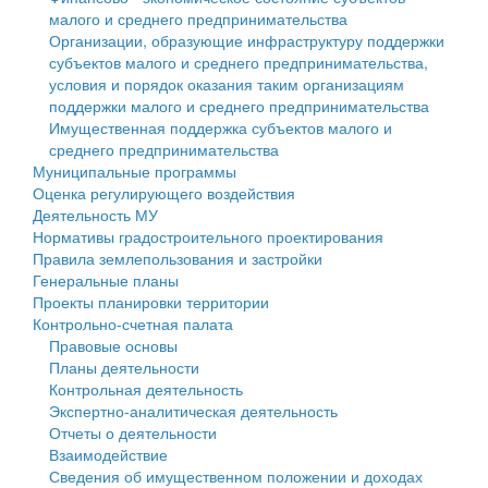
малого и среднего предпринимательства
Персональные данные
Организации, образующие инфраструктуру поддержки
субъектов малого и среднего предпринимательства,
Оценка регулирующего воздействия
условия и порядок оказания таким организациям
поддержки малого и среднего предпринимательства
Деятельность МУ
Имущественная поддержка субъектов малого и
среднего предпринимательства
Нормативы градостроительного проектирования
Муниципальные программы
Оценка регулирующего воздействия
Правила землепользования и застройки
Деятельность МУ
Нормативы градостроительного проектирования
Генеральные планы
Правила землепользования и застройки
Генеральные планы
Проекты планировки территории
Проекты планировки территории
Контрольно-счетная палата
Собрание депутатов
Правовые основы
Планы деятельности
Городское поселение
Контрольная деятельность
Экспертно-аналитическая деятельность
Сельские поселения
Отчеты о деятельности
Взаимодействие
Сведения об имущественном положении и доходах