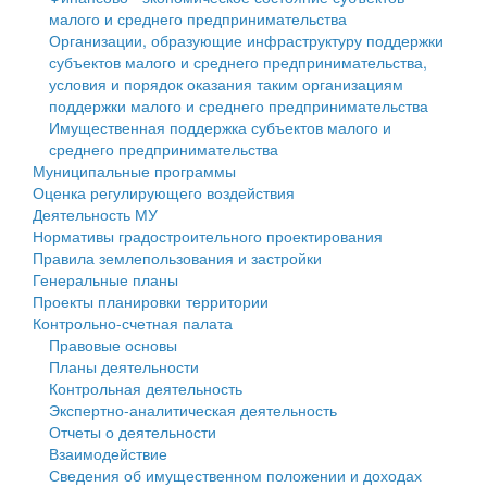
малого и среднего предпринимательства
Персональные данные
Организации, образующие инфраструктуру поддержки
субъектов малого и среднего предпринимательства,
Оценка регулирующего воздействия
условия и порядок оказания таким организациям
поддержки малого и среднего предпринимательства
Деятельность МУ
Имущественная поддержка субъектов малого и
среднего предпринимательства
Нормативы градостроительного проектирования
Муниципальные программы
Оценка регулирующего воздействия
Правила землепользования и застройки
Деятельность МУ
Нормативы градостроительного проектирования
Генеральные планы
Правила землепользования и застройки
Генеральные планы
Проекты планировки территории
Проекты планировки территории
Контрольно-счетная палата
Собрание депутатов
Правовые основы
Планы деятельности
Городское поселение
Контрольная деятельность
Экспертно-аналитическая деятельность
Сельские поселения
Отчеты о деятельности
Взаимодействие
Сведения об имущественном положении и доходах