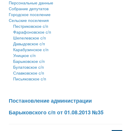
Персональные данные
Собрание депутатов
Городское поселение
Сельские поселения
Пестриковское с/п
Фарафоновское с/п
Шепелевское с/п
Давыдовское с/п
Карабузинское с/п
Уницкое с/п
Барыковское с/п
Булатовское с/п
Славковское с/п
Письяковское с/п
Постановление администрации
Барыковского с/п от 01.08.2013 №35