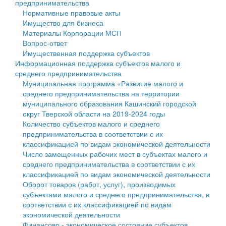
предпринимательства
Нормативные правовые акты
Государственные услуги
Символика
муниципального округа Тверской области
Финансовое управление
Имущество для бизнеса
Материалы Корпорации МСП
Промышленность и АПК
Устав
Администрация Кашинского муниципального округа
Бюджет для граждан
Вопрос-ответ
Имущественная поддержка субъектов
Экономика и бизнес
Гостям округа
Тверской области
Имущество
Информационная поддержка субъектов малого и
среднего предпринимательства
...
Туризм
Управление сельскими территориями
Выявление правообладателей ранее учтенных
Муниципальная программа «Развитие малого и
среднего предпринимательства на территории
Культура
Открытые данные
объектов недвижимости
муниципального образования Кашинский городской
округ Тверской области на 2019-2024 годы
Образование
Работа с обращениями граждан
Имущественная поддержка субъектов малого и
Количество субъектов малого и среднего
предпринимательства в соответствии с их
Здравоохранение
Муниципальный контроль
среднего предпринимательства
классификацией по видам экономической деятельности
Число замещенных рабочих мест в субъектах малого и
Социальная защита
Муниципальные услуги
Информационная поддержка субъектов малого и
среднего предпринимательства в соответствии с их
классификацией по видам экономической деятельности
Фотоальбом
Проекты административных регламентов
среднего предпринимательства
Оборот товаров (работ, услуг), производимых
субъектами малого и среднего предпринимательства, в
Антимонопольный комплаенс
Муниципальные программы
соответствии с их классификацией по видам
экономической деятельности
Противодействие коррупции
Контрольно-счетная палата
Финансово - экономическое состояние субъектов