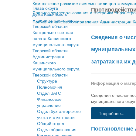
Комплексное развитие системы жилищно-коммуналь
Глава округа
Противодействи
Правила землепользования и застройки Верхнетро
Дума Кашинского
муниципального округа
Приказ Финансового управления Администрации Ка
Тверской области
Контрольно-счетная
Сведения о чис
палата Кашинского
муниципального округа
муниципальных 
Тверской области
Администрация
затратах на их 
Кашинского
муниципального округа
Тверской области
Структура
Информация о мате
Полномочия
Отдел ЗАГС
Сведения о численно
Финансовое
муниципального округа
управление
Отдел бухгалтерского
Подробнее...
учета и отчетности
Общий отдел
Постановление 
Отдел образования
Комитет по управ.