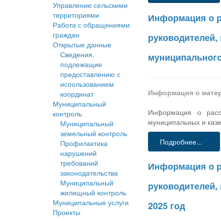
Управление сельскими
территориями
Информация о р
Работа с обращениями
граждан
руководителей,
Открытые данные
Сведения,
муниципального
подлежащие
предоставлению с
использованием
Информация о мате
координат
Муниципальный
Информация о рассч
контроль
муниципальных и казе
Муниципальный
земельный контроль
Подробнее...
Профилактика
нарушений
требований
Информация о р
законодательства
Муниципальный
руководителей,
жилищный контроль
Муниципальные услуги
2025 год
Проекты