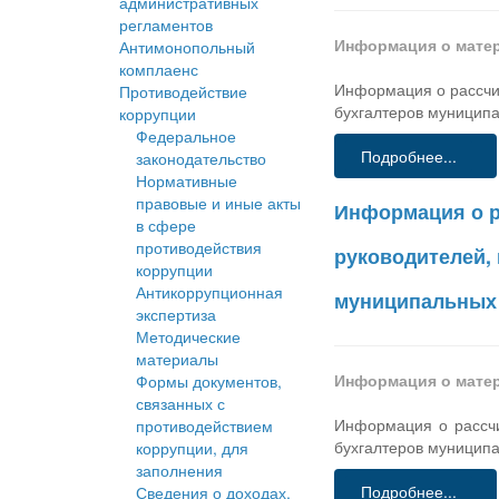
административных
регламентов
Информация о мате
Антимонопольный
комплаенс
Информация о рассчит
Противодействие
бухгалтеров муниципа
коррупции
Федеральное
Подробнее...
законодательство
Нормативные
правовые и иные акты
Информация о р
в сфере
противодействия
руководителей,
коррупции
Антикоррупционная
муниципальных 
экспертиза
Методические
материалы
Информация о мате
Формы документов,
связанных с
Информация о рассчи
противодействием
бухгалтеров муницип
коррупции, для
заполнения
Подробнее...
Сведения о доходах,