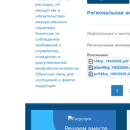
расходах, об
имуществе и
Региональная а
обязательствах
имущественного
характера
Комиссия по
Информация о мате
соблюдению
требований к
Региональная антико
служебному
Вложения:
поведению и
r49rp_19022026.pdf
урегулированию
plan49rp_19022026.
конфликтов интересов
Обратная связь для
pril49rp_19022026.
сообщений о фактах
коррупции
1
Решаем вместе