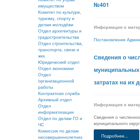
№401
имуществом
Комитет по культуре,
туризму, спорту и
делам молодёжи
Информация о мате
Отдел архитектуры и
градостроительства
Постановление Админи
Отдел строительства,
транспорта, связи и
жкх
Сведения о чис
Юридический отдел
Отдел экономики
муниципальных 
Отдел
организационной
затратах на их 
работы
Контрактная служба
Архивный отдел
Информация о мате
Отдел
информатизации
Сведения о численно
Отдел по делам ГО и
муниципального округ
ЧС
Комиссия по делам
Подробнее...
несовершеннолетних