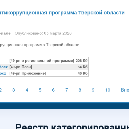
нтикоррупционная программа Тверской области
риале
Опубликовано: 05 марта 2026
ррупционная программа Тверской области
[49-рп о региональной программе]
208 Кб
docx
[49-рп План]
54 Кб
docx
[49-рп Приложение]
46 Кб
2
3
4
5
6
7
8
9
10
Вп