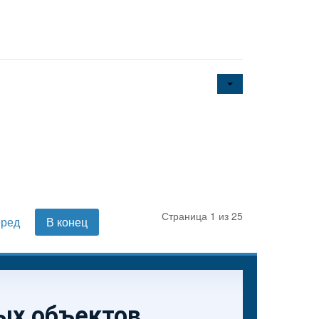
Страница 1 из 25
еред
В конец