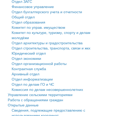
Отдел ЗАГС
Финансовое управление
Государственные услуги
Символика
муниципального округа Тверской области
Финансовое управление
Отдел бухгалтерского учета и отчетности
Общий отдел
Промышленность и АПК
Устав
Администрация Кашинского муниципального округа
Бюджет для граждан
Отдел образования
Комитет по управ. имуществом
Экономика и бизнес
Гостям округа
Тверской области
Имущество
Комитет по культуре, туризму, спорту и делам
молодёжи
...
Туризм
Управление сельскими территориями
Выявление правообладателей ранее учтенных
Отдел архитектуры и градостроительства
Отдел строительства, транспорта, связи и жкх
Культура
Открытые данные
объектов недвижимости
Юридический отдел
Отдел экономики
Образование
Работа с обращениями граждан
Имущественная поддержка субъектов малого и
Отдел организационной работы
Контрактная служба
Здравоохранение
Муниципальный контроль
среднего предпринимательства
Архивный отдел
Отдел информатизации
Социальная защита
Муниципальные услуги
Информационная поддержка субъектов малого и
Отдел по делам ГО и ЧС
Комиссия по делам несовершеннолетних
Фотоальбом
Проекты административных регламентов
среднего предпринимательства
Управление сельскими территориями
Работа с обращениями граждан
Антимонопольный комплаенс
Муниципальные программы
Открытые данные
Сведения, подлежащие предоставлению с
Противодействие коррупции
Контрольно-счетная палата
использованием координат