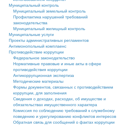
Муниципальный контроль
Персональные данные
Муниципальный земельный контроль
Профилактика нарушений требований
Оценка регулирующего воздействия
законодательства
Муниципальный жилищный контроль
Деятельность МУ
Муниципальные услуги
Проекты административных регламентов
Нормативы градостроительного проектирования
Антимонопольный комплаенс
Противодействие коррупции
Правила землепользования и застройки
Федеральное законодательство
Нормативные правовые и иные акты в сфере
Генеральные планы
противодействия коррупции
Антикоррупционная экспертиза
Проекты планировки территории
Методические материалы
Формы документов, связанных с противодействием
Собрание депутатов
коррупции, для заполнения
Сведения о доходах, расходах, об имуществе и
Городское поселение
обязательствах имущественного характера
Комиссия по соблюдению требований к служебному
Сельские поселения
поведению и урегулированию конфликтов интересов
Обратная связь для сообщений о фактах коррупции