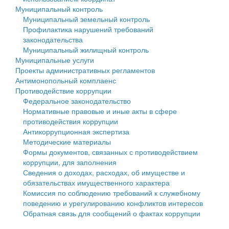
Муниципальный контроль
Персональные данные
Муниципальный земельный контроль
Профилактика нарушений требований
Оценка регулирующего воздействия
законодательства
Муниципальный жилищный контроль
Деятельность МУ
Муниципальные услуги
Проекты административных регламентов
Нормативы градостроительного проектирования
Антимонопольный комплаенс
Противодействие коррупции
Правила землепользования и застройки
Федеральное законодательство
Нормативные правовые и иные акты в сфере
Генеральные планы
противодействия коррупции
Антикоррупционная экспертиза
Проекты планировки территории
Методические материалы
Формы документов, связанных с противодействием
Собрание депутатов
коррупции, для заполнения
Сведения о доходах, расходах, об имуществе и
Городское поселение
обязательствах имущественного характера
Комиссия по соблюдению требований к служебному
Сельские поселения
поведению и урегулированию конфликтов интересов
Обратная связь для сообщений о фактах коррупции