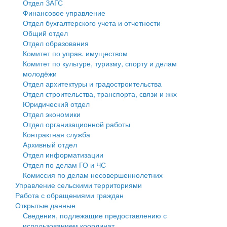
Отдел ЗАГС
Финансовое управление
Государственные услуги
Символика
муниципального округа Тверской области
Финансовое управление
Отдел бухгалтерского учета и отчетности
Общий отдел
Промышленность и АПК
Устав
Администрация Кашинского муниципального округа
Бюджет для граждан
Отдел образования
Комитет по управ. имуществом
Экономика и бизнес
Гостям округа
Тверской области
Имущество
Комитет по культуре, туризму, спорту и делам
молодёжи
...
Туризм
Управление сельскими территориями
Выявление правообладателей ранее учтенных
Отдел архитектуры и градостроительства
Отдел строительства, транспорта, связи и жкх
Культура
Открытые данные
объектов недвижимости
Юридический отдел
Отдел экономики
Образование
Работа с обращениями граждан
Имущественная поддержка субъектов малого и
Отдел организационной работы
Контрактная служба
Здравоохранение
Муниципальный контроль
среднего предпринимательства
Архивный отдел
Отдел информатизации
Социальная защита
Муниципальные услуги
Информационная поддержка субъектов малого и
Отдел по делам ГО и ЧС
Комиссия по делам несовершеннолетних
Фотоальбом
Проекты административных регламентов
среднего предпринимательства
Управление сельскими территориями
Работа с обращениями граждан
Антимонопольный комплаенс
Муниципальные программы
Открытые данные
Сведения, подлежащие предоставлению с
Противодействие коррупции
Контрольно-счетная палата
использованием координат