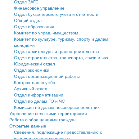
Отдел ЗАГС
Финансовое управление
Государственные услуги
Символика
муниципального округа Тверской области
Финансовое управление
Отдел бухгалтерского учета и отчетности
Общий отдел
Промышленность и АПК
Устав
Администрация Кашинского муниципального округа
Бюджет для граждан
Отдел образования
Комитет по управ. имуществом
Экономика и бизнес
Гостям округа
Тверской области
Имущество
Комитет по культуре, туризму, спорту и делам
молодёжи
...
Туризм
Управление сельскими территориями
Выявление правообладателей ранее учтенных
Отдел архитектуры и градостроительства
Отдел строительства, транспорта, связи и жкх
Культура
Открытые данные
объектов недвижимости
Юридический отдел
Отдел экономики
Образование
Работа с обращениями граждан
Имущественная поддержка субъектов малого и
Отдел организационной работы
Контрактная служба
Здравоохранение
Муниципальный контроль
среднего предпринимательства
Архивный отдел
Отдел информатизации
Социальная защита
Муниципальные услуги
Информационная поддержка субъектов малого и
Отдел по делам ГО и ЧС
Комиссия по делам несовершеннолетних
Фотоальбом
Проекты административных регламентов
среднего предпринимательства
Управление сельскими территориями
Работа с обращениями граждан
Антимонопольный комплаенс
Муниципальные программы
Открытые данные
Сведения, подлежащие предоставлению с
Противодействие коррупции
Контрольно-счетная палата
использованием координат