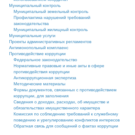
Муниципальный контроль
Персональные данные
Муниципальный земельный контроль
Профилактика нарушений требований
Оценка регулирующего воздействия
законодательства
Муниципальный жилищный контроль
Деятельность МУ
Муниципальные услуги
Проекты административных регламентов
Нормативы градостроительного проектирования
Антимонопольный комплаенс
Противодействие коррупции
Правила землепользования и застройки
Федеральное законодательство
Нормативные правовые и иные акты в сфере
Генеральные планы
противодействия коррупции
Антикоррупционная экспертиза
Проекты планировки территории
Методические материалы
Формы документов, связанных с противодействием
Собрание депутатов
коррупции, для заполнения
Сведения о доходах, расходах, об имуществе и
Городское поселение
обязательствах имущественного характера
Комиссия по соблюдению требований к служебному
Сельские поселения
поведению и урегулированию конфликтов интересов
Обратная связь для сообщений о фактах коррупции