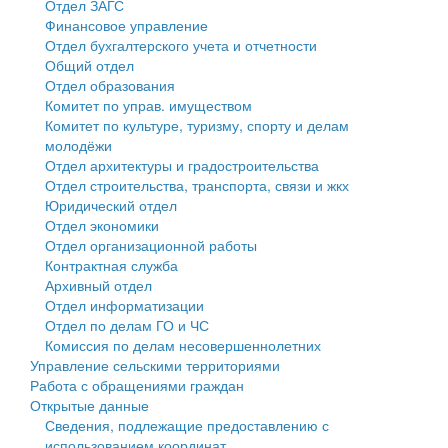
Отдел ЗАГС
Финансовое управление
Государственные услуги
Символика
муниципального округа Тверской области
Финансовое управление
Отдел бухгалтерского учета и отчетности
Общий отдел
Промышленность и АПК
Устав
Администрация Кашинского муниципального округа
Бюджет для граждан
Отдел образования
Комитет по управ. имуществом
Экономика и бизнес
Гостям округа
Тверской области
Имущество
Комитет по культуре, туризму, спорту и делам
молодёжи
...
Туризм
Управление сельскими территориями
Выявление правообладателей ранее учтенных
Отдел архитектуры и градостроительства
Отдел строительства, транспорта, связи и жкх
Культура
Открытые данные
объектов недвижимости
Юридический отдел
Отдел экономики
Образование
Работа с обращениями граждан
Имущественная поддержка субъектов малого и
Отдел организационной работы
Контрактная служба
Здравоохранение
Муниципальный контроль
среднего предпринимательства
Архивный отдел
Отдел информатизации
Социальная защита
Муниципальные услуги
Информационная поддержка субъектов малого и
Отдел по делам ГО и ЧС
Комиссия по делам несовершеннолетних
Фотоальбом
Проекты административных регламентов
среднего предпринимательства
Управление сельскими территориями
Работа с обращениями граждан
Антимонопольный комплаенс
Муниципальные программы
Открытые данные
Сведения, подлежащие предоставлению с
Противодействие коррупции
Контрольно-счетная палата
использованием координат