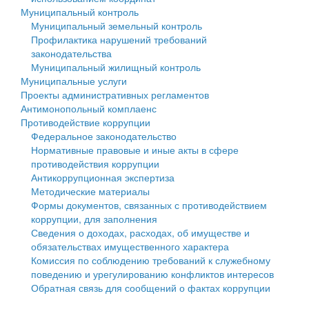
Муниципальный контроль
Персональные данные
Муниципальный земельный контроль
Профилактика нарушений требований
Оценка регулирующего воздействия
законодательства
Муниципальный жилищный контроль
Деятельность МУ
Муниципальные услуги
Проекты административных регламентов
Нормативы градостроительного проектирования
Антимонопольный комплаенс
Противодействие коррупции
Правила землепользования и застройки
Федеральное законодательство
Нормативные правовые и иные акты в сфере
Генеральные планы
противодействия коррупции
Антикоррупционная экспертиза
Проекты планировки территории
Методические материалы
Формы документов, связанных с противодействием
Собрание депутатов
коррупции, для заполнения
Сведения о доходах, расходах, об имуществе и
Городское поселение
обязательствах имущественного характера
Комиссия по соблюдению требований к служебному
Сельские поселения
поведению и урегулированию конфликтов интересов
Обратная связь для сообщений о фактах коррупции