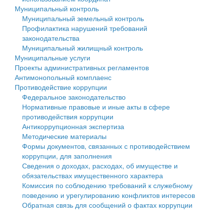
Муниципальный контроль
Персональные данные
Муниципальный земельный контроль
Профилактика нарушений требований
Оценка регулирующего воздействия
законодательства
Муниципальный жилищный контроль
Деятельность МУ
Муниципальные услуги
Проекты административных регламентов
Нормативы градостроительного проектирования
Антимонопольный комплаенс
Противодействие коррупции
Правила землепользования и застройки
Федеральное законодательство
Нормативные правовые и иные акты в сфере
Генеральные планы
противодействия коррупции
Антикоррупционная экспертиза
Проекты планировки территории
Методические материалы
Формы документов, связанных с противодействием
Собрание депутатов
коррупции, для заполнения
Сведения о доходах, расходах, об имуществе и
Городское поселение
обязательствах имущественного характера
Комиссия по соблюдению требований к служебному
Сельские поселения
поведению и урегулированию конфликтов интересов
Обратная связь для сообщений о фактах коррупции