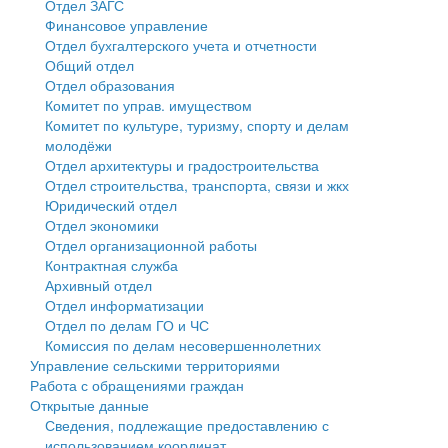
Отдел ЗАГС
Финансовое управление
Государственные услуги
Символика
муниципального округа Тверской области
Финансовое управление
Отдел бухгалтерского учета и отчетности
Общий отдел
Промышленность и АПК
Устав
Администрация Кашинского муниципального округа
Бюджет для граждан
Отдел образования
Комитет по управ. имуществом
Экономика и бизнес
Гостям округа
Тверской области
Имущество
Комитет по культуре, туризму, спорту и делам
молодёжи
...
Туризм
Управление сельскими территориями
Выявление правообладателей ранее учтенных
Отдел архитектуры и градостроительства
Отдел строительства, транспорта, связи и жкх
Культура
Открытые данные
объектов недвижимости
Юридический отдел
Отдел экономики
Образование
Работа с обращениями граждан
Имущественная поддержка субъектов малого и
Отдел организационной работы
Контрактная служба
Здравоохранение
Муниципальный контроль
среднего предпринимательства
Архивный отдел
Отдел информатизации
Социальная защита
Муниципальные услуги
Информационная поддержка субъектов малого и
Отдел по делам ГО и ЧС
Комиссия по делам несовершеннолетних
Фотоальбом
Проекты административных регламентов
среднего предпринимательства
Управление сельскими территориями
Работа с обращениями граждан
Антимонопольный комплаенс
Муниципальные программы
Открытые данные
Сведения, подлежащие предоставлению с
Противодействие коррупции
Контрольно-счетная палата
использованием координат