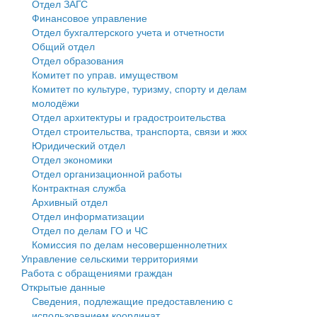
Отдел ЗАГС
Финансовое управление
Государственные услуги
Символика
муниципального округа Тверской области
Финансовое управление
Отдел бухгалтерского учета и отчетности
Общий отдел
Промышленность и АПК
Устав
Администрация Кашинского муниципального округа
Бюджет для граждан
Отдел образования
Комитет по управ. имуществом
Экономика и бизнес
Гостям округа
Тверской области
Имущество
Комитет по культуре, туризму, спорту и делам
молодёжи
...
Туризм
Управление сельскими территориями
Выявление правообладателей ранее учтенных
Отдел архитектуры и градостроительства
Отдел строительства, транспорта, связи и жкх
Культура
Открытые данные
объектов недвижимости
Юридический отдел
Отдел экономики
Образование
Работа с обращениями граждан
Имущественная поддержка субъектов малого и
Отдел организационной работы
Контрактная служба
Здравоохранение
Муниципальный контроль
среднего предпринимательства
Архивный отдел
Отдел информатизации
Социальная защита
Муниципальные услуги
Информационная поддержка субъектов малого и
Отдел по делам ГО и ЧС
Комиссия по делам несовершеннолетних
Фотоальбом
Проекты административных регламентов
среднего предпринимательства
Управление сельскими территориями
Работа с обращениями граждан
Антимонопольный комплаенс
Муниципальные программы
Открытые данные
Сведения, подлежащие предоставлению с
Противодействие коррупции
Контрольно-счетная палата
использованием координат