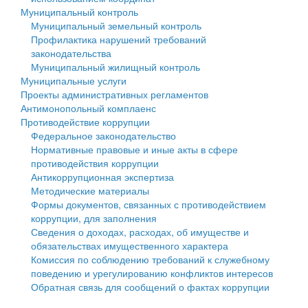
Муниципальный контроль
Персональные данные
Муниципальный земельный контроль
Профилактика нарушений требований
Оценка регулирующего воздействия
законодательства
Муниципальный жилищный контроль
Деятельность МУ
Муниципальные услуги
Проекты административных регламентов
Нормативы градостроительного проектирования
Антимонопольный комплаенс
Противодействие коррупции
Правила землепользования и застройки
Федеральное законодательство
Нормативные правовые и иные акты в сфере
Генеральные планы
противодействия коррупции
Антикоррупционная экспертиза
Проекты планировки территории
Методические материалы
Формы документов, связанных с противодействием
Собрание депутатов
коррупции, для заполнения
Сведения о доходах, расходах, об имуществе и
Городское поселение
обязательствах имущественного характера
Комиссия по соблюдению требований к служебному
Сельские поселения
поведению и урегулированию конфликтов интересов
Обратная связь для сообщений о фактах коррупции