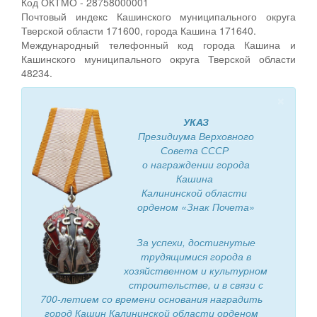
Код ОКТМО - 28758000001
Персональные данные
Почтовый индекс Кашинского муниципального округа
Тверской области 171600, города Кашина 171640.
Оценка регулирующего воздействия
Международный телефонный код города Кашина и
Кашинского муниципального округа Тверской области
Деятельность МУ
48234.
×
Нормативы градостроительного проектирования
УКАЗ
Правила землепользования и застройки
Президиума Верховного
Совета СССР
Генеральные планы
о награждении города
Кашина
Проекты планировки территории
Калининской области
орденом «Знак Почета»
Собрание депутатов
Городское поселение
За успехи, достигнутые
трудящимися города в
Сельские поселения
хозяйственном и культурном
строительстве, и в связи с
700-летием со времени основания наградить
город Кашин Калининской области орденом