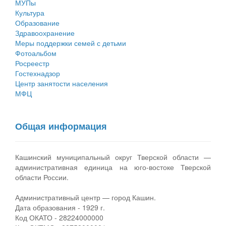
МУПы
Культура
Государственные услуги
Символика
муниципального округа Тверской области
Финансовое управление
Образование
Здравоохранение
Промышленность и АПК
Устав
Администрация Кашинского муниципального округа
Бюджет для граждан
Меры поддержки семей с детьми
Фотоальбом
Экономика и бизнес
Гостям округа
Тверской области
Имущество
Росреестр
Гостехнадзор
...
Туризм
Управление сельскими территориями
Выявление правообладателей ранее учтенных
Центр занятости населения
МФЦ
Культура
Открытые данные
объектов недвижимости
Образование
Работа с обращениями граждан
Имущественная поддержка субъектов малого и
Общая информация
Здравоохранение
Муниципальный контроль
среднего предпринимательства
Социальная защита
Муниципальные услуги
Информационная поддержка субъектов малого и
Кашинский муниципальный округ Тверской области —
административная единица на юго-востоке Тверской
Фотоальбом
Проекты административных регламентов
среднего предпринимательства
области России.
Антимонопольный комплаенс
Муниципальные программы
Административный центр — город Кашин.
Дата образования - 1929 г.
Противодействие коррупции
Контрольно-счетная палата
Код ОКАТО - 28224000000