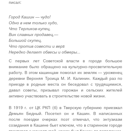
писал:
Город Кашин — чудо!
Одно в нем только худо,
Что Терликов-купец,
Вин славных продавец,—
Большой скупец,
Что против совести и верs
Нередко делает обвесы и обмеры...
С первых лет Советской власти в городе большое
внимание было обращено на культурно-просветительную
работу. В этом кашинцам помогал их земляк — уроженец
деревни Верхняя Троица М. И. Калинин. Каждый раз по
приезде в родные места он беседовал с трудящимися,
давал советы, призывал горожан и сельских жителей
активно участвовать в строительстве новой жизни.
В 1919 г. от ЦК РКП (б) в Тверскую губернию приезжал
Демьян Бедный. Посетил он и Кашин. В написанных
после поездки очерках поэт отмечал, что энтузиазм
созидания в Кашине бьет ключом, что в старинном городе
трактиров и монастырей, каким был Кашин до революции,