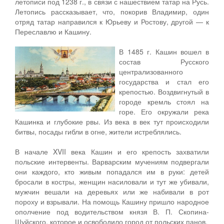
летописи под 1238 г., в связи с нашествием татар на Русь.
Персональные данные
Летопись рассказывает, что, покорив Владимир, один
отряд татар направился к Юрьеву и Ростову, другой — к
Оценка регулирующего воздействия
Переславлю и Кашину.
Деятельность МУ
В 1485 г. Кашин вошел в
состав Русского
Нормативы градостроительного проектирования
централизованного
государства и стал его
Правила землепользования и застройки
крепостью. Воздвигнутый в
городе кремль стоял на
Генеральные планы
горе. Его окружали река
Кашинка и глубокие рвы. Из века в век тут происходили
Проекты планировки территории
битвы, посады гибли в огне, жители истреблялись.
Собрание депутатов
В начале XVII века Кашин и его крепость захватили
польские интервенты. Варварским мучениям подвергали
Городское поселение
они каждого, кто живым попадался им в руки: детей
бросали в костры, женщин насиловали и тут же убивали,
Сельские поселения
мужчин вешали на деревьях или же набивали в рот
пороху и взрывали. На помощь Кашину пришло народное
ополчение под водительством князя В. П. Скопина-
Шуйского, которое и освободило город от польских панов.