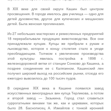
В XIX веке для своей округи Кашин был центром
просвещения. В городе имелось два училища — одно для
детей духовенства, другое для купеческих и мещанских
детей. Была женская прогимназия.
Из 27 небольших мастерских и ремесленных предприятий
18 перерабатывали продукцию животноводства. Все они
принадлежали купцам. Купцы же прибрали к рукам и
льноводство, которое к концу столетия стало в уезде
преобладающим. Толчком к увеличению производства
этой культуры явилась постройка в 1898 г.
железнодорожной ветки от станции Сонково до Кашина, а
позднее соединение ее с Калязином. Кашинский лен
получил широкий выход на российские рынки, отсюда его
ежегодно вывозилось до 100 тысяч пудов.
В середине XIX века в Кашине появился завод
искусственных виноградных вин купца Терликова, а потом
и второй завод — Зазыкина. Город стал славиться
суррогатными винами так же, как и церквами, которых
было 28. Баснописец А. Измайлов с тонкой иронией