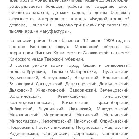
развертывается большая работа по созданию школ,
библиотек-читален, детских садов, а детям бедняков
оказывается материальная помощь. «Бедной школьной
детворе,— писал он,— выдано три тысячи пар сапог и три
тысячи аршин мануфактуры».
Кашинский район был образован 12 июля 1929 года в
составе Бежецкого округа Московской области на
территории бывших Кашинской и Славковской волостей
Кимрского уезда Тверской губернии.
В состав района вошли город Кашин и сельсоветы:
Больше-Крутцкий, Больше-Макаровский, Булатовский,
Бурмакинский, Ванчуговский, Введенский, Власьевский,
Вязовецкий, Давыдовский, Данильцевский, Демьяновский,
Дьяковский, Жидиткинский, Заворинский, Зеленцовский,
Золотиловский, Кевниковский, Клестовский,
Козьмодемьяновский, Кочмельский, Красноборский,
Лобковский, Леушинский, Лютовский, Македоновский,
Маковнинский, Марининский, Матинский, Мерлинский,
Милославский, Непотяговский, Никольский, Отрубневский,
Покровский, Постельниковский, Потуповский, Радневский,
Родионовский, Савцинский, Серговский, Сипягинский,