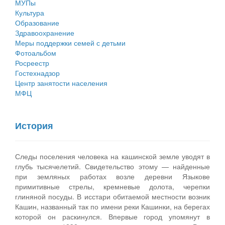
МУПы
Культура
Государственные услуги
Символика
муниципального округа Тверской области
Финансовое управление
Образование
Здравоохранение
Промышленность и АПК
Устав
Администрация Кашинского муниципального округа
Бюджет для граждан
Меры поддержки семей с детьми
Фотоальбом
Экономика и бизнес
Гостям округа
Тверской области
Имущество
Росреестр
Гостехнадзор
...
Туризм
Управление сельскими территориями
Выявление правообладателей ранее учтенных
Центр занятости населения
МФЦ
Культура
Открытые данные
объектов недвижимости
Образование
Работа с обращениями граждан
Имущественная поддержка субъектов малого и
История
Здравоохранение
Муниципальный контроль
среднего предпринимательства
Социальная защита
Муниципальные услуги
Информационная поддержка субъектов малого и
Следы поселения человека на кашинской земле уводят в
глубь тысячелетий. Свидетельство этому — найденные
Фотоальбом
Проекты административных регламентов
среднего предпринимательства
при земляных работах возле деревни Языкове
примитивные стрелы, кремневые долота, черепки
Антимонопольный комплаенс
Муниципальные программы
глиняной посуды. В исстари обитаемой местности возник
Кашин, названный так по имени реки Кашинки, на берегах
Противодействие коррупции
Контрольно-счетная палата
которой он раскинулся. Впервые город упомянут в