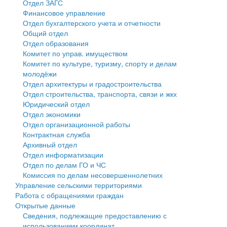
Отдел ЗАГС
Финансовое управление
Государственные услуги
Символика
муниципального округа Тверской области
Финансовое управление
Отдел бухгалтерского учета и отчетности
Общий отдел
Промышленность и АПК
Устав
Администрация Кашинского муниципального округа
Бюджет для граждан
Отдел образования
Комитет по управ. имуществом
Экономика и бизнес
Гостям округа
Тверской области
Имущество
Комитет по культуре, туризму, спорту и делам
молодёжи
...
Туризм
Управление сельскими территориями
Выявление правообладателей ранее учтенных
Отдел архитектуры и градостроительства
Отдел строительства, транспорта, связи и жкх
Культура
Открытые данные
объектов недвижимости
Юридический отдел
Отдел экономики
Образование
Работа с обращениями граждан
Имущественная поддержка субъектов малого и
Отдел организационной работы
Контрактная служба
Здравоохранение
Муниципальный контроль
среднего предпринимательства
Архивный отдел
Отдел информатизации
Социальная защита
Муниципальные услуги
Информационная поддержка субъектов малого и
Отдел по делам ГО и ЧС
Комиссия по делам несовершеннолетних
Фотоальбом
Проекты административных регламентов
среднего предпринимательства
Управление сельскими территориями
Работа с обращениями граждан
Антимонопольный комплаенс
Муниципальные программы
Открытые данные
Сведения, подлежащие предоставлению с
Противодействие коррупции
Контрольно-счетная палата
использованием координат