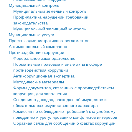
Муниципальный контроль
Персональные данные
Муниципальный земельный контроль
Профилактика нарушений требований
Оценка регулирующего воздействия
законодательства
Муниципальный жилищный контроль
Деятельность МУ
Муниципальные услуги
Проекты административных регламентов
Нормативы градостроительного проектирования
Антимонопольный комплаенс
Противодействие коррупции
Правила землепользования и застройки
Федеральное законодательство
Нормативные правовые и иные акты в сфере
Генеральные планы
противодействия коррупции
Антикоррупционная экспертиза
Проекты планировки территории
Методические материалы
Формы документов, связанных с противодействием
Собрание депутатов
коррупции, для заполнения
Сведения о доходах, расходах, об имуществе и
Городское поселение
обязательствах имущественного характера
Комиссия по соблюдению требований к служебному
Сельские поселения
поведению и урегулированию конфликтов интересов
Обратная связь для сообщений о фактах коррупции