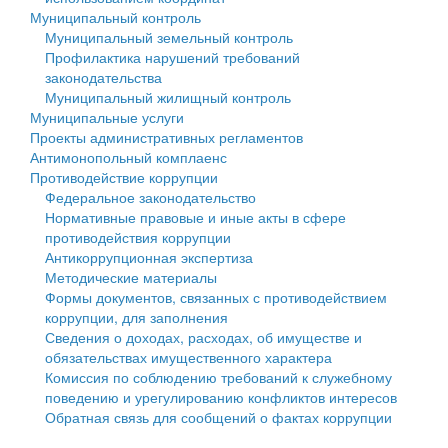
Муниципальный контроль
Персональные данные
Муниципальный земельный контроль
Профилактика нарушений требований
Оценка регулирующего воздействия
законодательства
Муниципальный жилищный контроль
Деятельность МУ
Муниципальные услуги
Проекты административных регламентов
Нормативы градостроительного проектирования
Антимонопольный комплаенс
Противодействие коррупции
Правила землепользования и застройки
Федеральное законодательство
Нормативные правовые и иные акты в сфере
Генеральные планы
противодействия коррупции
Антикоррупционная экспертиза
Проекты планировки территории
Методические материалы
Формы документов, связанных с противодействием
Собрание депутатов
коррупции, для заполнения
Сведения о доходах, расходах, об имуществе и
Городское поселение
обязательствах имущественного характера
Комиссия по соблюдению требований к служебному
Сельские поселения
поведению и урегулированию конфликтов интересов
Обратная связь для сообщений о фактах коррупции