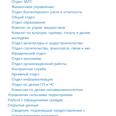
Отдел ЗАГС
Финансовое управление
Государственные услуги
Символика
муниципального округа Тверской области
Финансовое управление
Отдел бухгалтерского учета и отчетности
Общий отдел
Промышленность и АПК
Устав
Администрация Кашинского муниципального округа
Бюджет для граждан
Отдел образования
Комитет по управ. имуществом
Экономика и бизнес
Гостям округа
Тверской области
Имущество
Комитет по культуре, туризму, спорту и делам
молодёжи
...
Туризм
Управление сельскими территориями
Выявление правообладателей ранее учтенных
Отдел архитектуры и градостроительства
Отдел строительства, транспорта, связи и жкх
Культура
Открытые данные
объектов недвижимости
Юридический отдел
Отдел экономики
Образование
Работа с обращениями граждан
Имущественная поддержка субъектов малого и
Отдел организационной работы
Контрактная служба
Здравоохранение
Муниципальный контроль
среднего предпринимательства
Архивный отдел
Отдел информатизации
Социальная защита
Муниципальные услуги
Информационная поддержка субъектов малого и
Отдел по делам ГО и ЧС
Комиссия по делам несовершеннолетних
Фотоальбом
Проекты административных регламентов
среднего предпринимательства
Управление сельскими территориями
Работа с обращениями граждан
Антимонопольный комплаенс
Муниципальные программы
Открытые данные
Сведения, подлежащие предоставлению с
Противодействие коррупции
Контрольно-счетная палата
использованием координат