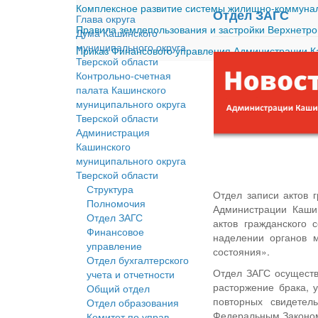
Комплексное развитие системы жилищно-коммуналь
Отдел ЗАГС
Глава округа
Правила землепользования и застройки Верхнетро
Дума Кашинского
муниципального округа
Приказ Финансового управления Администрации Ка
Тверской области
Контрольно-счетная
палата Кашинского
муниципального округа
Тверской области
Администрация
Кашинского
муниципального округа
Тверской области
Структура
Отдел записи актов 
Полномочия
Администрации Кашин
Отдел ЗАГС
актов гражданского 
Финансовое
наделении органов м
управление
состояния».
Отдел бухгалтерского
Отдел ЗАГС осуществ
учета и отчетности
расторжение брака, 
Общий отдел
повторных свидетел
Отдел образования
Федеральным Законом 
Комитет по управ.