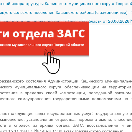
ной инфраструктуры Кашинского муниципального округа Тверской
ицкого сельского поселения Кашинского района (с изменениями)
-
шинского муниципального округа Тверской области от 26.06.2026
гражданского состояния Администрации Кашинского муниципальн
ского муниципального округа, обеспечивающим на территории
состояния в пределах своей компетенции, переданной законо
естного самоуправления государственными полномочиями на г
ляет следующие виды государственных услуг: государственную р
усыновление, установления отцовства, перемена имени, внесени
ьств и справок из архива органа ЗАГС, восстановление и ан
от 15.11.1997 г. № 143-ФЗ "Об актах гражданского состояния".