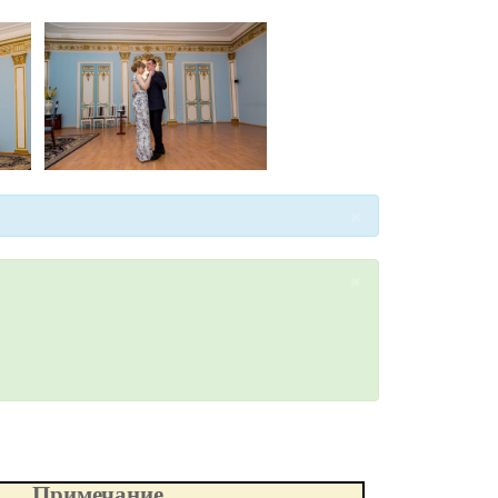
×
×
Примечание