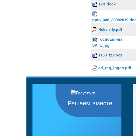
skrf.docx
ppto_346_30082019.do
Rekvizity.pdf
Госпошлина
ЗАГС.jpg
1153_fz.docx
ad_reg_ingos.pdf
Решаем вместе