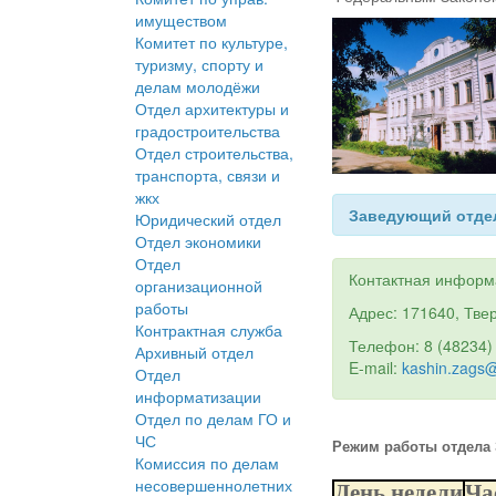
имуществом
Комитет по культуре,
туризму, спорту и
делам молодёжи
Отдел архитектуры и
градостроительства
Отдел строительства,
транспорта, связи и
жкх
Заведующий отдел
Юридический отдел
Отдел экономики
Отдел
Контактная информ
организационной
работы
Адрес: 171640, Твер
Контрактная служба
Телефон: 8 (48234)
Архивный отдел
E-mail:
kashin.zags
Отдел
информатизации
Отдел по делам ГО и
ЧС
Режим работы отдела 
Комиссия по делам
несовершеннолетних
День недели
Ча