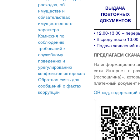
расходах, об
ВЫДАЧА
имуществе и
ПОВТОРНЫХ
обязательствах
ДОКУМЕНТОВ
имущественного
характера
• 12.00-13.00 – перер
Комиссия по
• В среду после 13.0
соблюдению
• Подача заявлений в
требований к
служебному
ПРЕДЛАГАЕМ СКАЧА
поведению и
На информационно-ана
урегулированию
сети Интернет в ра
конфликтов интересов
(госпошлина)», котор
Обратная связь для
платежный документ н
сообщений о фактах
коррупции
QR-код, содержащий 