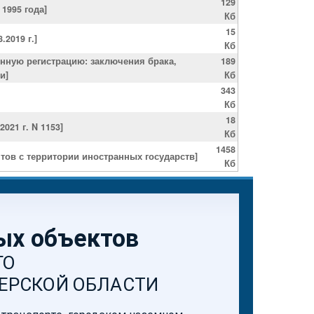
129
1995 года]
Кб
15
2019 г.]
Кб
нную регистрацию: заключения брака,
189
и]
Кб
343
Кб
18
21 г. N 1153]
Кб
1458
ов с территории иностранных государств]
Кб