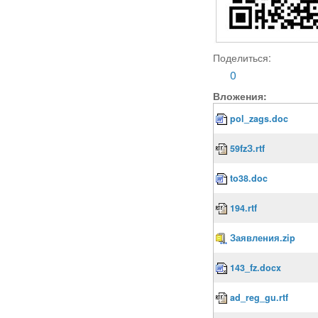
Поделиться:
0
Вложения:
pol_zags.doc
59fzЗ.rtf
to38.doc
194.rtf
Заявления.zip
143_fz.docx
ad_reg_gu.rtf