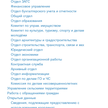
Отдел ЗАГС
Финансовое управление
Государственные услуги
Символика
муниципального округа Тверской области
Финансовое управление
Отдел бухгалтерского учета и отчетности
Общий отдел
Промышленность и АПК
Устав
Администрация Кашинского муниципального округа
Бюджет для граждан
Отдел образования
Комитет по управ. имуществом
Экономика и бизнес
Гостям округа
Тверской области
Имущество
Комитет по культуре, туризму, спорту и делам
молодёжи
...
Туризм
Управление сельскими территориями
Выявление правообладателей ранее учтенных
Отдел архитектуры и градостроительства
Отдел строительства, транспорта, связи и жкх
Культура
Открытые данные
объектов недвижимости
Юридический отдел
Отдел экономики
Образование
Работа с обращениями граждан
Имущественная поддержка субъектов малого и
Отдел организационной работы
Контрактная служба
Здравоохранение
Муниципальный контроль
среднего предпринимательства
Архивный отдел
Отдел информатизации
Социальная защита
Муниципальные услуги
Информационная поддержка субъектов малого и
Отдел по делам ГО и ЧС
Комиссия по делам несовершеннолетних
Фотоальбом
Проекты административных регламентов
среднего предпринимательства
Управление сельскими территориями
Работа с обращениями граждан
Антимонопольный комплаенс
Муниципальные программы
Открытые данные
Сведения, подлежащие предоставлению с
Противодействие коррупции
Контрольно-счетная палата
использованием координат