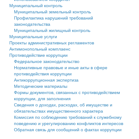
Муниципальный контроль
Персональные данные
Муниципальный земельный контроль
Профилактика нарушений требований
Оценка регулирующего воздействия
законодательства
Муниципальный жилищный контроль
Деятельность МУ
Муниципальные услуги
Проекты административных регламентов
Нормативы градостроительного проектирования
Антимонопольный комплаенс
Противодействие коррупции
Правила землепользования и застройки
Федеральное законодательство
Нормативные правовые и иные акты в сфере
Генеральные планы
противодействия коррупции
Антикоррупционная экспертиза
Проекты планировки территории
Методические материалы
Формы документов, связанных с противодействием
Собрание депутатов
коррупции, для заполнения
Сведения о доходах, расходах, об имуществе и
Городское поселение
обязательствах имущественного характера
Комиссия по соблюдению требований к служебному
Сельские поселения
поведению и урегулированию конфликтов интересов
Обратная связь для сообщений о фактах коррупции