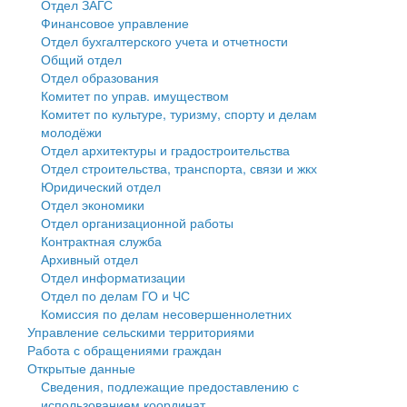
Отдел ЗАГС
Финансовое управление
Государственные услуги
Символика
муниципального округа Тверской области
Финансовое управление
Отдел бухгалтерского учета и отчетности
Общий отдел
Промышленность и АПК
Устав
Администрация Кашинского муниципального округа
Бюджет для граждан
Отдел образования
Комитет по управ. имуществом
Экономика и бизнес
Гостям округа
Тверской области
Имущество
Комитет по культуре, туризму, спорту и делам
молодёжи
...
Туризм
Управление сельскими территориями
Выявление правообладателей ранее учтенных
Отдел архитектуры и градостроительства
Отдел строительства, транспорта, связи и жкх
Культура
Открытые данные
объектов недвижимости
Юридический отдел
Отдел экономики
Образование
Работа с обращениями граждан
Имущественная поддержка субъектов малого и
Отдел организационной работы
Контрактная служба
Здравоохранение
Муниципальный контроль
среднего предпринимательства
Архивный отдел
Отдел информатизации
Социальная защита
Муниципальные услуги
Информационная поддержка субъектов малого и
Отдел по делам ГО и ЧС
Комиссия по делам несовершеннолетних
Фотоальбом
Проекты административных регламентов
среднего предпринимательства
Управление сельскими территориями
Работа с обращениями граждан
Антимонопольный комплаенс
Муниципальные программы
Открытые данные
Сведения, подлежащие предоставлению с
Противодействие коррупции
Контрольно-счетная палата
использованием координат