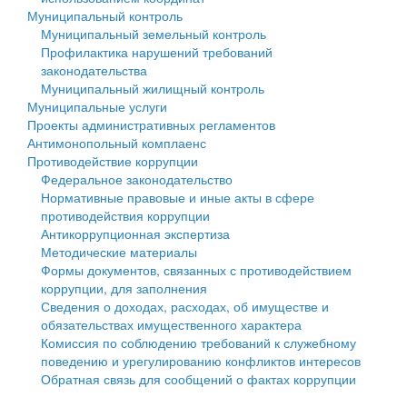
Муниципальный контроль
Персональные данные
Муниципальный земельный контроль
Профилактика нарушений требований
Оценка регулирующего воздействия
законодательства
Муниципальный жилищный контроль
Деятельность МУ
Муниципальные услуги
Проекты административных регламентов
Нормативы градостроительного проектирования
Антимонопольный комплаенс
Противодействие коррупции
Правила землепользования и застройки
Федеральное законодательство
Нормативные правовые и иные акты в сфере
Генеральные планы
противодействия коррупции
Антикоррупционная экспертиза
Проекты планировки территории
Методические материалы
Формы документов, связанных с противодействием
Собрание депутатов
коррупции, для заполнения
Сведения о доходах, расходах, об имуществе и
Городское поселение
обязательствах имущественного характера
Комиссия по соблюдению требований к служебному
Сельские поселения
поведению и урегулированию конфликтов интересов
Обратная связь для сообщений о фактах коррупции