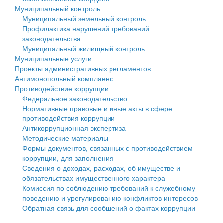
Муниципальный контроль
Персональные данные
Муниципальный земельный контроль
Профилактика нарушений требований
Оценка регулирующего воздействия
законодательства
Муниципальный жилищный контроль
Деятельность МУ
Муниципальные услуги
Проекты административных регламентов
Нормативы градостроительного проектирования
Антимонопольный комплаенс
Противодействие коррупции
Правила землепользования и застройки
Федеральное законодательство
Нормативные правовые и иные акты в сфере
Генеральные планы
противодействия коррупции
Антикоррупционная экспертиза
Проекты планировки территории
Методические материалы
Формы документов, связанных с противодействием
Собрание депутатов
коррупции, для заполнения
Сведения о доходах, расходах, об имуществе и
Городское поселение
обязательствах имущественного характера
Комиссия по соблюдению требований к служебному
Сельские поселения
поведению и урегулированию конфликтов интересов
Обратная связь для сообщений о фактах коррупции