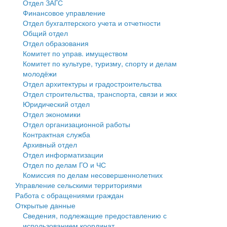
Отдел ЗАГС
Финансовое управление
Государственные услуги
Символика
муниципального округа Тверской области
Финансовое управление
Отдел бухгалтерского учета и отчетности
Общий отдел
Промышленность и АПК
Устав
Администрация Кашинского муниципального округа
Бюджет для граждан
Отдел образования
Комитет по управ. имуществом
Экономика и бизнес
Гостям округа
Тверской области
Имущество
Комитет по культуре, туризму, спорту и делам
молодёжи
...
Туризм
Управление сельскими территориями
Выявление правообладателей ранее учтенных
Отдел архитектуры и градостроительства
Отдел строительства, транспорта, связи и жкх
Культура
Открытые данные
объектов недвижимости
Юридический отдел
Отдел экономики
Образование
Работа с обращениями граждан
Имущественная поддержка субъектов малого и
Отдел организационной работы
Контрактная служба
Здравоохранение
Муниципальный контроль
среднего предпринимательства
Архивный отдел
Отдел информатизации
Социальная защита
Муниципальные услуги
Информационная поддержка субъектов малого и
Отдел по делам ГО и ЧС
Комиссия по делам несовершеннолетних
Фотоальбом
Проекты административных регламентов
среднего предпринимательства
Управление сельскими территориями
Работа с обращениями граждан
Антимонопольный комплаенс
Муниципальные программы
Открытые данные
Сведения, подлежащие предоставлению с
Противодействие коррупции
Контрольно-счетная палата
использованием координат