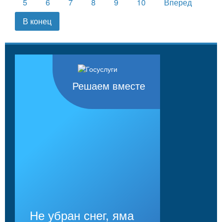
5
6
7
8
9
10
Вперед
В конец
Решаем вместе
Не убран снег, яма