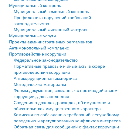
Муниципальный контроль
Персональные данные
Муниципальный земельный контроль
Профилактика нарушений требований
Оценка регулирующего воздействия
законодательства
Муниципальный жилищный контроль
Деятельность МУ
Муниципальные услуги
Проекты административных регламентов
Нормативы градостроительного проектирования
Антимонопольный комплаенс
Противодействие коррупции
Правила землепользования и застройки
Федеральное законодательство
Нормативные правовые и иные акты в сфере
Генеральные планы
противодействия коррупции
Антикоррупционная экспертиза
Проекты планировки территории
Методические материалы
Формы документов, связанных с противодействием
Собрание депутатов
коррупции, для заполнения
Сведения о доходах, расходах, об имуществе и
Городское поселение
обязательствах имущественного характера
Комиссия по соблюдению требований к служебному
Сельские поселения
поведению и урегулированию конфликтов интересов
Обратная связь для сообщений о фактах коррупции