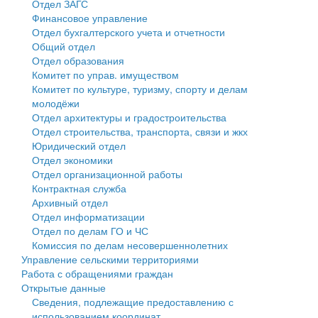
Отдел ЗАГС
Финансовое управление
Государственные услуги
Символика
муниципального округа Тверской области
Финансовое управление
Отдел бухгалтерского учета и отчетности
Общий отдел
Промышленность и АПК
Устав
Администрация Кашинского муниципального округа
Бюджет для граждан
Отдел образования
Комитет по управ. имуществом
Экономика и бизнес
Гостям округа
Тверской области
Имущество
Комитет по культуре, туризму, спорту и делам
молодёжи
...
Туризм
Управление сельскими территориями
Выявление правообладателей ранее учтенных
Отдел архитектуры и градостроительства
Отдел строительства, транспорта, связи и жкх
Культура
Открытые данные
объектов недвижимости
Юридический отдел
Отдел экономики
Образование
Работа с обращениями граждан
Имущественная поддержка субъектов малого и
Отдел организационной работы
Контрактная служба
Здравоохранение
Муниципальный контроль
среднего предпринимательства
Архивный отдел
Отдел информатизации
Социальная защита
Муниципальные услуги
Информационная поддержка субъектов малого и
Отдел по делам ГО и ЧС
Комиссия по делам несовершеннолетних
Фотоальбом
Проекты административных регламентов
среднего предпринимательства
Управление сельскими территориями
Работа с обращениями граждан
Антимонопольный комплаенс
Муниципальные программы
Открытые данные
Сведения, подлежащие предоставлению с
Противодействие коррупции
Контрольно-счетная палата
использованием координат