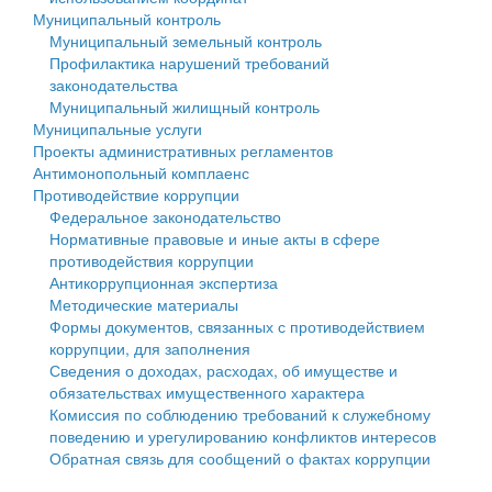
Муниципальный контроль
Персональные данные
Муниципальный земельный контроль
Профилактика нарушений требований
Оценка регулирующего воздействия
законодательства
Муниципальный жилищный контроль
Деятельность МУ
Муниципальные услуги
Проекты административных регламентов
Нормативы градостроительного проектирования
Антимонопольный комплаенс
Противодействие коррупции
Правила землепользования и застройки
Федеральное законодательство
Нормативные правовые и иные акты в сфере
Генеральные планы
противодействия коррупции
Антикоррупционная экспертиза
Проекты планировки территории
Методические материалы
Формы документов, связанных с противодействием
Собрание депутатов
коррупции, для заполнения
Сведения о доходах, расходах, об имуществе и
Городское поселение
обязательствах имущественного характера
Комиссия по соблюдению требований к служебному
Сельские поселения
поведению и урегулированию конфликтов интересов
Обратная связь для сообщений о фактах коррупции