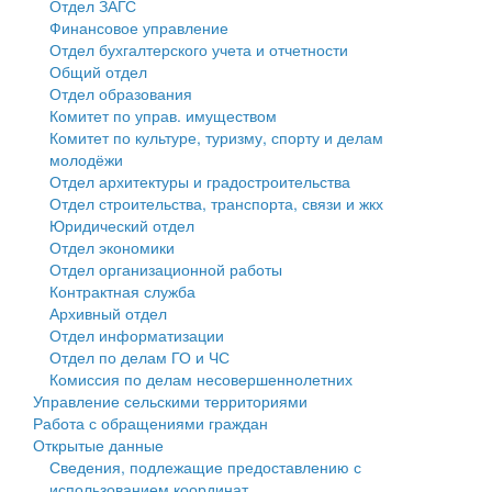
Отдел ЗАГС
Финансовое управление
Государственные услуги
Символика
муниципального округа Тверской области
Финансовое управление
Отдел бухгалтерского учета и отчетности
Общий отдел
Промышленность и АПК
Устав
Администрация Кашинского муниципального округа
Бюджет для граждан
Отдел образования
Комитет по управ. имуществом
Экономика и бизнес
Гостям округа
Тверской области
Имущество
Комитет по культуре, туризму, спорту и делам
молодёжи
...
Туризм
Управление сельскими территориями
Выявление правообладателей ранее учтенных
Отдел архитектуры и градостроительства
Отдел строительства, транспорта, связи и жкх
Культура
Открытые данные
объектов недвижимости
Юридический отдел
Отдел экономики
Образование
Работа с обращениями граждан
Имущественная поддержка субъектов малого и
Отдел организационной работы
Контрактная служба
Здравоохранение
Муниципальный контроль
среднего предпринимательства
Архивный отдел
Отдел информатизации
Социальная защита
Муниципальные услуги
Информационная поддержка субъектов малого и
Отдел по делам ГО и ЧС
Комиссия по делам несовершеннолетних
Фотоальбом
Проекты административных регламентов
среднего предпринимательства
Управление сельскими территориями
Работа с обращениями граждан
Антимонопольный комплаенс
Муниципальные программы
Открытые данные
Сведения, подлежащие предоставлению с
Противодействие коррупции
Контрольно-счетная палата
использованием координат