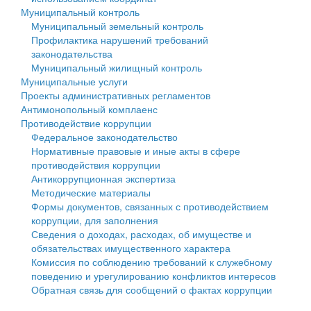
Муниципальный контроль
Персональные данные
Муниципальный земельный контроль
Профилактика нарушений требований
Оценка регулирующего воздействия
законодательства
Муниципальный жилищный контроль
Деятельность МУ
Муниципальные услуги
Проекты административных регламентов
Нормативы градостроительного проектирования
Антимонопольный комплаенс
Противодействие коррупции
Правила землепользования и застройки
Федеральное законодательство
Нормативные правовые и иные акты в сфере
Генеральные планы
противодействия коррупции
Антикоррупционная экспертиза
Проекты планировки территории
Методические материалы
Формы документов, связанных с противодействием
Собрание депутатов
коррупции, для заполнения
Сведения о доходах, расходах, об имуществе и
Городское поселение
обязательствах имущественного характера
Комиссия по соблюдению требований к служебному
Сельские поселения
поведению и урегулированию конфликтов интересов
Обратная связь для сообщений о фактах коррупции