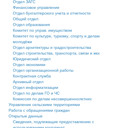
Отдел ЗАГС
Финансовое управление
Государственные услуги
Символика
муниципального округа Тверской области
Финансовое управление
Отдел бухгалтерского учета и отчетности
Общий отдел
Промышленность и АПК
Устав
Администрация Кашинского муниципального округа
Бюджет для граждан
Отдел образования
Комитет по управ. имуществом
Экономика и бизнес
Гостям округа
Тверской области
Имущество
Комитет по культуре, туризму, спорту и делам
молодёжи
...
Туризм
Управление сельскими территориями
Выявление правообладателей ранее учтенных
Отдел архитектуры и градостроительства
Отдел строительства, транспорта, связи и жкх
Культура
Открытые данные
объектов недвижимости
Юридический отдел
Отдел экономики
Образование
Работа с обращениями граждан
Имущественная поддержка субъектов малого и
Отдел организационной работы
Контрактная служба
Здравоохранение
Муниципальный контроль
среднего предпринимательства
Архивный отдел
Отдел информатизации
Социальная защита
Муниципальные услуги
Информационная поддержка субъектов малого и
Отдел по делам ГО и ЧС
Комиссия по делам несовершеннолетних
Фотоальбом
Проекты административных регламентов
среднего предпринимательства
Управление сельскими территориями
Работа с обращениями граждан
Антимонопольный комплаенс
Муниципальные программы
Открытые данные
Сведения, подлежащие предоставлению с
Противодействие коррупции
Контрольно-счетная палата
использованием координат