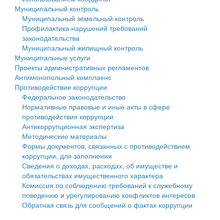
Муниципальный контроль
Персональные данные
Муниципальный земельный контроль
Профилактика нарушений требований
Оценка регулирующего воздействия
законодательства
Муниципальный жилищный контроль
Деятельность МУ
Муниципальные услуги
Проекты административных регламентов
Нормативы градостроительного проектирования
Антимонопольный комплаенс
Противодействие коррупции
Правила землепользования и застройки
Федеральное законодательство
Нормативные правовые и иные акты в сфере
Генеральные планы
противодействия коррупции
Антикоррупционная экспертиза
Проекты планировки территории
Методические материалы
Формы документов, связанных с противодействием
Собрание депутатов
коррупции, для заполнения
Сведения о доходах, расходах, об имуществе и
Городское поселение
обязательствах имущественного характера
Комиссия по соблюдению требований к служебному
Сельские поселения
поведению и урегулированию конфликтов интересов
Обратная связь для сообщений о фактах коррупции