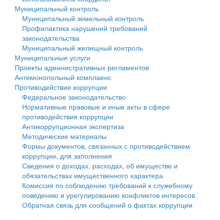
Муниципальный контроль
Персональные данные
Муниципальный земельный контроль
Профилактика нарушений требований
Оценка регулирующего воздействия
законодательства
Муниципальный жилищный контроль
Деятельность МУ
Муниципальные услуги
Проекты административных регламентов
Нормативы градостроительного проектирования
Антимонопольный комплаенс
Противодействие коррупции
Правила землепользования и застройки
Федеральное законодательство
Нормативные правовые и иные акты в сфере
Генеральные планы
противодействия коррупции
Антикоррупционная экспертиза
Проекты планировки территории
Методические материалы
Формы документов, связанных с противодействием
Собрание депутатов
коррупции, для заполнения
Сведения о доходах, расходах, об имуществе и
Городское поселение
обязательствах имущественного характера
Комиссия по соблюдению требований к служебному
Сельские поселения
поведению и урегулированию конфликтов интересов
Обратная связь для сообщений о фактах коррупции