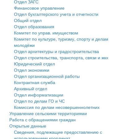
Отдел ЗАГС
Финансовое управление
Государственные услуги
Символика
муниципального округа Тверской области
Финансовое управление
Отдел бухгалтерского учета и отчетности
Общий отдел
Промышленность и АПК
Устав
Администрация Кашинского муниципального округа
Бюджет для граждан
Отдел образования
Комитет по управ. имуществом
Экономика и бизнес
Гостям округа
Тверской области
Имущество
Комитет по культуре, туризму, спорту и делам
молодёжи
...
Туризм
Управление сельскими территориями
Выявление правообладателей ранее учтенных
Отдел архитектуры и градостроительства
Отдел строительства, транспорта, связи и жкх
Культура
Открытые данные
объектов недвижимости
Юридический отдел
Отдел экономики
Образование
Работа с обращениями граждан
Имущественная поддержка субъектов малого и
Отдел организационной работы
Контрактная служба
Здравоохранение
Муниципальный контроль
среднего предпринимательства
Архивный отдел
Отдел информатизации
Социальная защита
Муниципальные услуги
Информационная поддержка субъектов малого и
Отдел по делам ГО и ЧС
Комиссия по делам несовершеннолетних
Фотоальбом
Проекты административных регламентов
среднего предпринимательства
Управление сельскими территориями
Работа с обращениями граждан
Антимонопольный комплаенс
Муниципальные программы
Открытые данные
Сведения, подлежащие предоставлению с
Противодействие коррупции
Контрольно-счетная палата
использованием координат