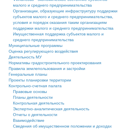
малого и среднего предпринимательства
Персональные данные
Организации, образующие инфраструктуру поддержки
субъектов малого и среднего предпринимательства,
Оценка регулирующего воздействия
условия и порядок оказания таким организациям
поддержки малого и среднего предпринимательства
Деятельность МУ
Имущественная поддержка субъектов малого и
среднего предпринимательства
Нормативы градостроительного проектирования
Муниципальные программы
Оценка регулирующего воздействия
Правила землепользования и застройки
Деятельность МУ
Нормативы градостроительного проектирования
Генеральные планы
Правила землепользования и застройки
Генеральные планы
Проекты планировки территории
Проекты планировки территории
Контрольно-счетная палата
Собрание депутатов
Правовые основы
Планы деятельности
Городское поселение
Контрольная деятельность
Экспертно-аналитическая деятельность
Сельские поселения
Отчеты о деятельности
Взаимодействие
Сведения об имущественном положении и доходах