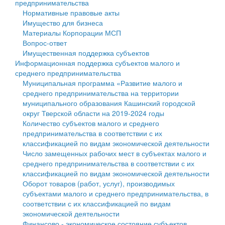
предпринимательства
Нормативные правовые акты
Государственные услуги
Символика
муниципального округа Тверской области
Финансовое управление
Имущество для бизнеса
Материалы Корпорации МСП
Промышленность и АПК
Устав
Администрация Кашинского муниципального округа
Бюджет для граждан
Вопрос-ответ
Имущественная поддержка субъектов
Экономика и бизнес
Гостям округа
Тверской области
Имущество
Информационная поддержка субъектов малого и
среднего предпринимательства
...
Туризм
Управление сельскими территориями
Выявление правообладателей ранее учтенных
Муниципальная программа «Развитие малого и
среднего предпринимательства на территории
Культура
Открытые данные
объектов недвижимости
муниципального образования Кашинский городской
округ Тверской области на 2019-2024 годы
Образование
Работа с обращениями граждан
Имущественная поддержка субъектов малого и
Количество субъектов малого и среднего
предпринимательства в соответствии с их
Здравоохранение
Муниципальный контроль
среднего предпринимательства
классификацией по видам экономической деятельности
Число замещенных рабочих мест в субъектах малого и
Социальная защита
Муниципальные услуги
Информационная поддержка субъектов малого и
среднего предпринимательства в соответствии с их
классификацией по видам экономической деятельности
Фотоальбом
Проекты административных регламентов
среднего предпринимательства
Оборот товаров (работ, услуг), производимых
субъектами малого и среднего предпринимательства, в
Антимонопольный комплаенс
Муниципальные программы
соответствии с их классификацией по видам
экономической деятельности
Противодействие коррупции
Контрольно-счетная палата
Финансово - экономическое состояние субъектов