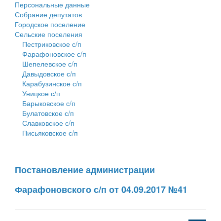
Персональные данные
Собрание депутатов
Городское поселение
Сельские поселения
Пестриковское с/п
Фарафоновское с/п
Шепелевское с/п
Давыдовское с/п
Карабузинское с/п
Уницкое с/п
Барыковское с/п
Булатовское с/п
Славковское с/п
Письяковское с/п
Постановление администрации
Фарафоновского с/п от 04.09.2017 №41