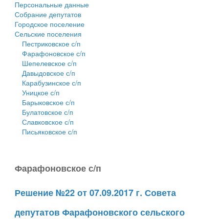
Персональные данные
Собрание депутатов
Городское поселение
Сельские поселения
Пестриковское с/п
Фарафоновское с/п
Шепелевское с/п
Давыдовское с/п
Карабузинское с/п
Уницкое с/п
Барыковское с/п
Булатовское с/п
Славковское с/п
Письяковское с/п
Фарафоновское с/п
Решение №22 от 07.09.2017 г. Совета
депутатов Фарафоновского сельского