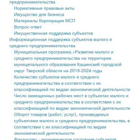
предпринимательства
Нормативные правовые акты
Государственные услуги
Символика
муниципального округа Тверской области
Финансовое управление
Имущество для бизнеса
Материалы Корпорации МСП
Промышленность и АПК
Устав
Администрация Кашинского муниципального округа
Бюджет для граждан
Вопрос-ответ
Имущественная поддержка субъектов
Экономика и бизнес
Гостям округа
Тверской области
Имущество
Информационная поддержка субъектов малого и
среднего предпринимательства
...
Туризм
Управление сельскими территориями
Выявление правообладателей ранее учтенных
Муниципальная программа «Развитие малого и
среднего предпринимательства на территории
Культура
Открытые данные
объектов недвижимости
муниципального образования Кашинский городской
округ Тверской области на 2019-2024 годы
Образование
Работа с обращениями граждан
Имущественная поддержка субъектов малого и
Количество субъектов малого и среднего
предпринимательства в соответствии с их
Здравоохранение
Муниципальный контроль
среднего предпринимательства
классификацией по видам экономической деятельности
Число замещенных рабочих мест в субъектах малого и
Социальная защита
Муниципальные услуги
Информационная поддержка субъектов малого и
среднего предпринимательства в соответствии с их
классификацией по видам экономической деятельности
Фотоальбом
Проекты административных регламентов
среднего предпринимательства
Оборот товаров (работ, услуг), производимых
субъектами малого и среднего предпринимательства, в
Антимонопольный комплаенс
Муниципальные программы
соответствии с их классификацией по видам
экономической деятельности
Противодействие коррупции
Контрольно-счетная палата
Финансово - экономическое состояние субъектов