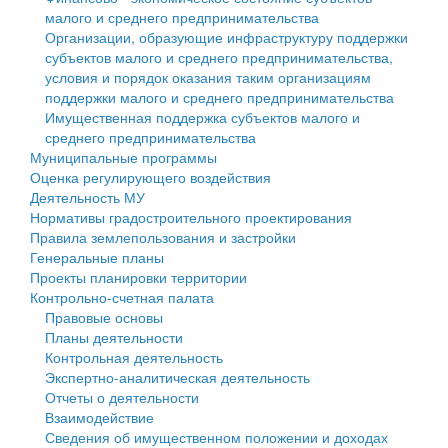
малого и среднего предпринимательства
Персональные данные
Организации, образующие инфраструктуру поддержки
субъектов малого и среднего предпринимательства,
Оценка регулирующего воздействия
условия и порядок оказания таким организациям
поддержки малого и среднего предпринимательства
Деятельность МУ
Имущественная поддержка субъектов малого и
среднего предпринимательства
Нормативы градостроительного проектирования
Муниципальные программы
Оценка регулирующего воздействия
Правила землепользования и застройки
Деятельность МУ
Нормативы градостроительного проектирования
Генеральные планы
Правила землепользования и застройки
Генеральные планы
Проекты планировки территории
Проекты планировки территории
Контрольно-счетная палата
Собрание депутатов
Правовые основы
Планы деятельности
Городское поселение
Контрольная деятельность
Экспертно-аналитическая деятельность
Сельские поселения
Отчеты о деятельности
Взаимодействие
Сведения об имущественном положении и доходах