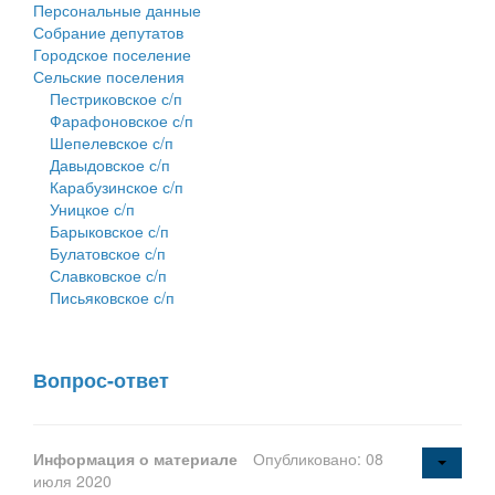
Персональные данные
Собрание депутатов
Городское поселение
Сельские поселения
Пестриковское с/п
Фарафоновское с/п
Шепелевское с/п
Давыдовское с/п
Карабузинское с/п
Уницкое с/п
Барыковское с/п
Булатовское с/п
Славковское с/п
Письяковское с/п
Вопрос-ответ
Информация о материале
Опубликовано: 08
июля 2020