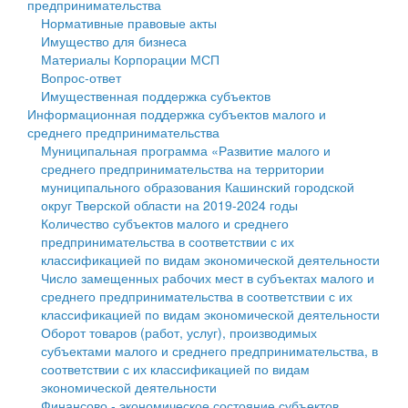
предпринимательства
Нормативные правовые акты
Государственные услуги
Символика
муниципального округа Тверской области
Финансовое управление
Имущество для бизнеса
Материалы Корпорации МСП
Промышленность и АПК
Устав
Администрация Кашинского муниципального округа
Бюджет для граждан
Вопрос-ответ
Имущественная поддержка субъектов
Экономика и бизнес
Гостям округа
Тверской области
Имущество
Информационная поддержка субъектов малого и
среднего предпринимательства
...
Туризм
Управление сельскими территориями
Выявление правообладателей ранее учтенных
Муниципальная программа «Развитие малого и
среднего предпринимательства на территории
Культура
Открытые данные
объектов недвижимости
муниципального образования Кашинский городской
округ Тверской области на 2019-2024 годы
Образование
Работа с обращениями граждан
Имущественная поддержка субъектов малого и
Количество субъектов малого и среднего
предпринимательства в соответствии с их
Здравоохранение
Муниципальный контроль
среднего предпринимательства
классификацией по видам экономической деятельности
Число замещенных рабочих мест в субъектах малого и
Социальная защита
Муниципальные услуги
Информационная поддержка субъектов малого и
среднего предпринимательства в соответствии с их
классификацией по видам экономической деятельности
Фотоальбом
Проекты административных регламентов
среднего предпринимательства
Оборот товаров (работ, услуг), производимых
субъектами малого и среднего предпринимательства, в
Антимонопольный комплаенс
Муниципальные программы
соответствии с их классификацией по видам
экономической деятельности
Противодействие коррупции
Контрольно-счетная палата
Финансово - экономическое состояние субъектов