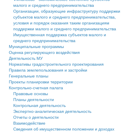
малого и среднего предпринимательства
Персональные данные
Организации, образующие инфраструктуру поддержки
субъектов малого и среднего предпринимательства,
Оценка регулирующего воздействия
условия и порядок оказания таким организациям
поддержки малого и среднего предпринимательства
Деятельность МУ
Имущественная поддержка субъектов малого и
среднего предпринимательства
Нормативы градостроительного проектирования
Муниципальные программы
Оценка регулирующего воздействия
Правила землепользования и застройки
Деятельность МУ
Нормативы градостроительного проектирования
Генеральные планы
Правила землепользования и застройки
Генеральные планы
Проекты планировки территории
Проекты планировки территории
Контрольно-счетная палата
Собрание депутатов
Правовые основы
Планы деятельности
Городское поселение
Контрольная деятельность
Экспертно-аналитическая деятельность
Сельские поселения
Отчеты о деятельности
Взаимодействие
Сведения об имущественном положении и доходах