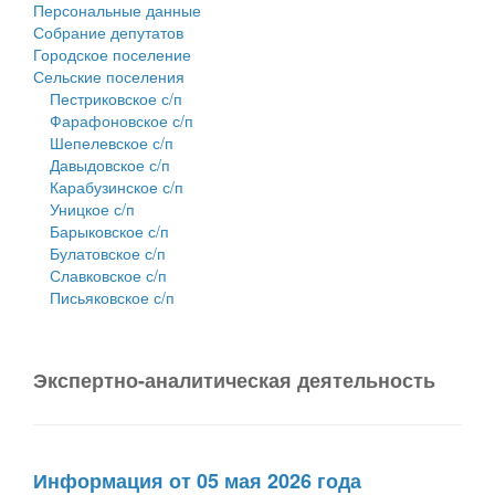
Персональные данные
Собрание депутатов
Городское поселение
Сельские поселения
Пестриковское с/п
Фарафоновское с/п
Шепелевское с/п
Давыдовское с/п
Карабузинское с/п
Уницкое с/п
Барыковское с/п
Булатовское с/п
Славковское с/п
Письяковское с/п
Экспертно-аналитическая деятельность
Информация от 05 мая 2026 года