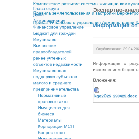
Комплексное развитие системы жилищно-коммуналь
Глава округа
Экспертно-анал
Правила землепользования и застройки Верхнетро
Дума
Администрация
Приказ Финансового управления Администрации Ка
Информация от 
Финансовое управление
Бюджет для граждан
Имущество
Выявление
Опубликовано: 29.04.20
правообладателей
ранее учтенных
Информация о резул
объектов недвижимости
исполнением бюджета 
Имущественная
поддержка субъектов
Вложения:
малого и среднего
предпринимательства
Нормативные
kgo2O25_290425.docx
правовые акты
Имущество для
бизнеса
Материалы
Корпорации МСП
Вопрос-ответ
Имущественная