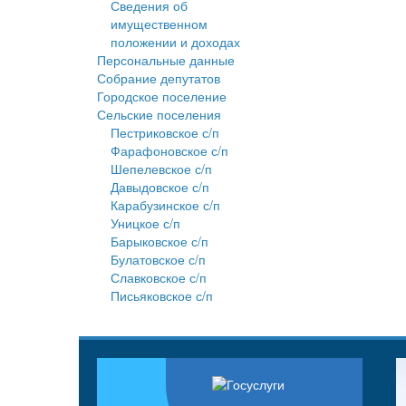
Сведения об
имущественном
положении и доходах
Персональные данные
Собрание депутатов
Городское поселение
Сельские поселения
Пестриковское с/п
Фарафоновское с/п
Шепелевское с/п
Давыдовское с/п
Карабузинское с/п
Уницкое с/п
Барыковское с/п
Булатовское с/п
Славковское с/п
Письяковское с/п