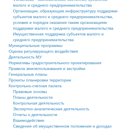
малого и среднего предпринимательства
Персональные данные
Организации, образующие инфраструктуру поддержки
субъектов малого и среднего предпринимательства,
Оценка регулирующего воздействия
условия и порядок оказания таким организациям
поддержки малого и среднего предпринимательства
Деятельность МУ
Имущественная поддержка субъектов малого и
среднего предпринимательства
Нормативы градостроительного проектирования
Муниципальные программы
Оценка регулирующего воздействия
Правила землепользования и застройки
Деятельность МУ
Нормативы градостроительного проектирования
Генеральные планы
Правила землепользования и застройки
Генеральные планы
Проекты планировки территории
Проекты планировки территории
Контрольно-счетная палата
Собрание депутатов
Правовые основы
Планы деятельности
Городское поселение
Контрольная деятельность
Экспертно-аналитическая деятельность
Сельские поселения
Отчеты о деятельности
Взаимодействие
Сведения об имущественном положении и доходах