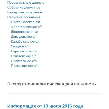
Персональные данные
Собрание депутатов
Городское поселение
Сельские поселения
Пестриковское с/п
Фарафоновское с/п
Шепелевское с/п
Давыдовское с/п
Карабузинское с/п
Уницкое с/п
Барыковское с/п
Булатовское с/п
Славковское с/п
Письяковское с/п
Экспертно-аналитическая деятельность
Информация от 13 июля 2016 года