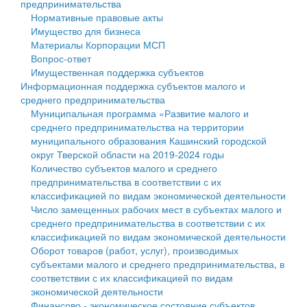
предпринимательства
Нормативные правовые акты
Государственные услуги
Символика
муниципального округа Тверской области
Финансовое управление
Имущество для бизнеса
Материалы Корпорации МСП
Промышленность и АПК
Устав
Администрация Кашинского муниципального округа
Бюджет для граждан
Вопрос-ответ
Имущественная поддержка субъектов
Экономика и бизнес
Гостям округа
Тверской области
Имущество
Информационная поддержка субъектов малого и
среднего предпринимательства
...
Туризм
Управление сельскими территориями
Выявление правообладателей ранее учтенных
Муниципальная программа «Развитие малого и
среднего предпринимательства на территории
Культура
Открытые данные
объектов недвижимости
муниципального образования Кашинский городской
округ Тверской области на 2019-2024 годы
Образование
Работа с обращениями граждан
Имущественная поддержка субъектов малого и
Количество субъектов малого и среднего
предпринимательства в соответствии с их
Здравоохранение
Муниципальный контроль
среднего предпринимательства
классификацией по видам экономической деятельности
Число замещенных рабочих мест в субъектах малого и
Социальная защита
Муниципальные услуги
Информационная поддержка субъектов малого и
среднего предпринимательства в соответствии с их
классификацией по видам экономической деятельности
Фотоальбом
Проекты административных регламентов
среднего предпринимательства
Оборот товаров (работ, услуг), производимых
субъектами малого и среднего предпринимательства, в
Антимонопольный комплаенс
Муниципальные программы
соответствии с их классификацией по видам
экономической деятельности
Противодействие коррупции
Контрольно-счетная палата
Финансово - экономическое состояние субъектов