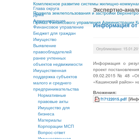
Комплексное развитие системы жилищно-коммуналь
Глава округа
Экспертно-анал
Правила землепользования и застройки Верхнетро
Дума
Администрация
Приказ Финансового управления Администрации Ка
Информация от 
Финансовое управление
Бюджет для граждан
Имущество
Выявление
Опубликовано: 15.01.20
правообладателей
ранее учтенных
Информация о резул
объектов недвижимости
проект постановлени
Имущественная
09.02.2015 № 48 «Об
поддержка субъектов
«Кашинский район» н
малого и среднего
предпринимательства
Вложения:
Нормативные
f17122015.pdf
[Инф
правовые акты
Имущество для
бизнеса
Материалы
Корпорации МСП
Вопрос-ответ
Имущественная