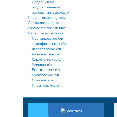
Сведения об
имущественном
положении и доходах
Персональные данные
Собрание депутатов
Городское поселение
Сельские поселения
Пестриковское с/п
Фарафоновское с/п
Шепелевское с/п
Давыдовское с/п
Карабузинское с/п
Уницкое с/п
Барыковское с/п
Булатовское с/п
Славковское с/п
Письяковское с/п