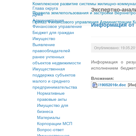
Комплексное развитие системы жилищно-коммуналь
Глава округа
Экспертно-анал
Правила землепользования и застройки Верхнетро
Дума
Администрация
Приказ Финансового управления Администрации Ка
Информация от 
Финансовое управление
Бюджет для граждан
Имущество
Выявление
Опубликовано: 19.05.20
правообладателей
ранее учтенных
Информация о резул
объектов недвижимости
исполнением бюджета
Имущественная
поддержка субъектов
Вложения:
малого и среднего
i19052016r.doc
[Ин
предпринимательства
Нормативные
правовые акты
Имущество для
бизнеса
Материалы
Корпорации МСП
Вопрос-ответ
Имущественная