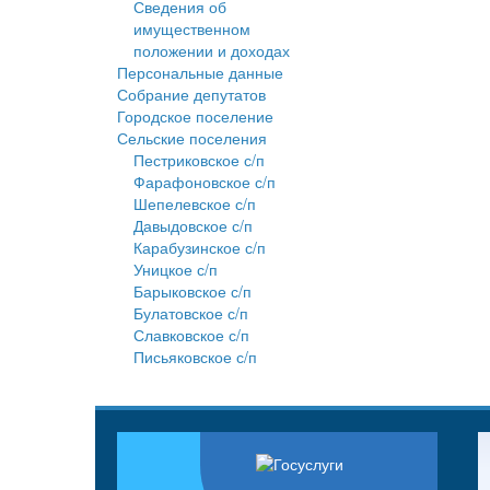
Сведения об
имущественном
положении и доходах
Персональные данные
Собрание депутатов
Городское поселение
Сельские поселения
Пестриковское с/п
Фарафоновское с/п
Шепелевское с/п
Давыдовское с/п
Карабузинское с/п
Уницкое с/п
Барыковское с/п
Булатовское с/п
Славковское с/п
Письяковское с/п