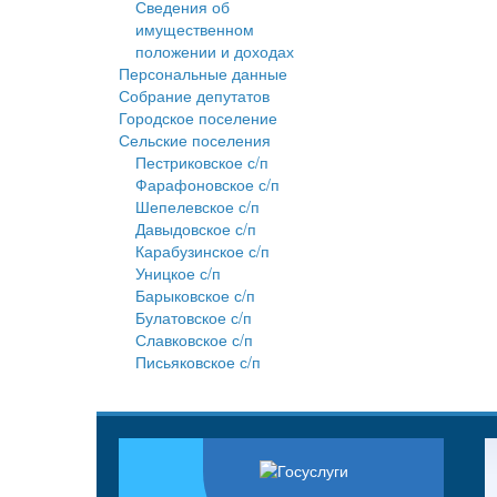
Сведения об
имущественном
положении и доходах
Персональные данные
Собрание депутатов
Городское поселение
Сельские поселения
Пестриковское с/п
Фарафоновское с/п
Шепелевское с/п
Давыдовское с/п
Карабузинское с/п
Уницкое с/п
Барыковское с/п
Булатовское с/п
Славковское с/п
Письяковское с/п