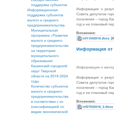
поддержка субъектов
Информация о резуль
Информационная
Совета депутатов гор
поддержка субъектов
поселения – город Ка
малого и среднего
год и на плановый пе
предпринимательства
Муниципальная
Вложения:
программа «Развитие
inf11042018.docx
[
малого и среднего
предпринимательства
Информация от 
на территории
муниципального
образования
Кашинский городской
Информация о мате
округ Тверской
области на 2019-2024
Информация о резуль
годы
Совета депутатов гор
Количество субъектов
поселения – город Ка
малого и среднего
год и на плановый пе
предпринимательства
Вложения:
в соответствии с их
классификацией по
inf27032018_2.docx
видам экономической