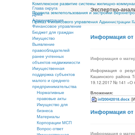
Комплексное развитие системы жилищно-коммуналь
Глава округа
Экспертно-анал
Правила землепользования и застройки Верхнетро
Дума
Администрация
Приказ Финансового управления Администрации Ка
Финансовое управление
Бюджет для граждан
Информация от 
Имущество
Выявление
правообладателей
ранее учтенных
Информация о мате
объектов недвижимости
Имущественная
Информация о резул
поддержка субъектов
Кашинского района Т
малого и среднего
19.12.2017 № 141 «О 
предпринимательства
Нормативные
Вложения:
правовые акты
inf20042018.docx
[
Имущество для
бизнеса
Информация от 
Материалы
Корпорации МСП
Вопрос-ответ
Информация о мате
Имущественная