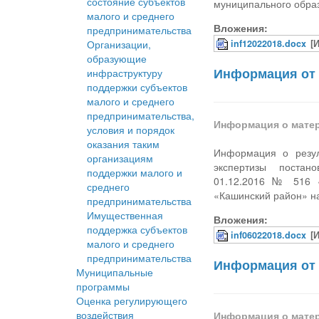
состояние субъектов
муниципального обра
малого и среднего
Вложения:
предпринимательства
Организации,
inf12022018.docx
[
образующие
Информация от 
инфраструктуру
поддержки субъектов
малого и среднего
предпринимательства,
Информация о мате
условия и порядок
оказания таким
Информация о резул
организациям
экспертизы постано
поддержки малого и
01.12.2016 № 516 «
среднего
«Кашинский район» н
предпринимательства
Имущественная
Вложения:
поддержка субъектов
inf06022018.docx
[
малого и среднего
предпринимательства
Информация от 
Муниципальные
программы
Оценка регулирующего
воздействия
Информация о мате