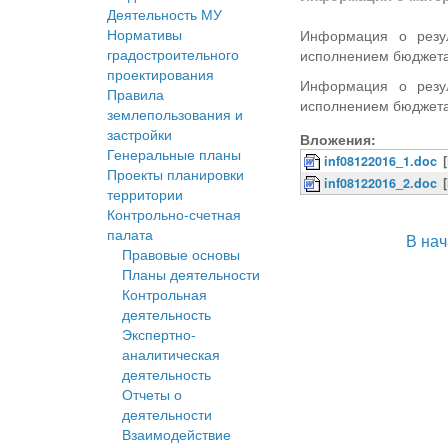
Деятельность МУ
Нормативы
Информация о резул
градостроительного
исполнением бюджета 
проектирования
Информация о резул
Правила
исполнением бюджета 
землепользования и
застройки
Вложения:
Генеральные планы
inf08122016_1.doc
Проекты планировки
inf08122016_2.doc
территории
Контрольно-счетная
палата
В на
Правовые основы
Планы деятельности
Контрольная
деятельность
Экспертно-
аналитическая
деятельность
Отчеты о
деятельности
Взаимодействие