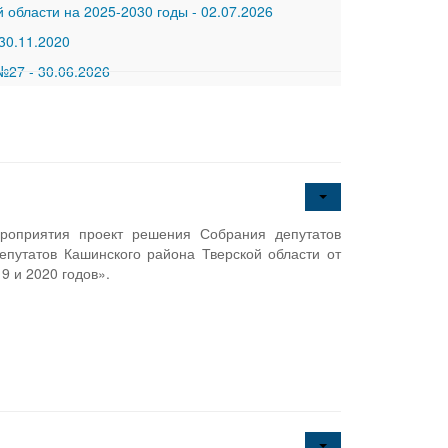
 области на 2025-2030 годы
-
02.07.2026
30.11.2020
 №27
-
30.06.2026
ероприятия проект решения Собрания депутатов
путатов Кашинского района Тверской области от
9 и 2020 годов».