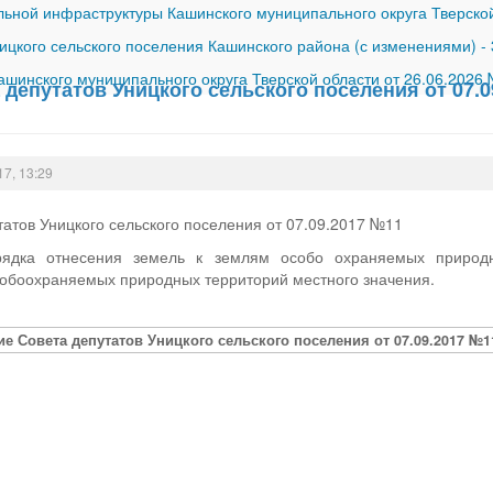
ной инфраструктуры Кашинского муниципального округа Тверской
ицкого сельского поселения Кашинского района (с изменениями)
-
шинского муниципального округа Тверской области от 26.06.2026
депутатов Уницкого сельского поселения от 07.0
17, 13:29
атов Уницкого сельского поселения от 07.09.2017 №11
ядка отнесения земель к землям особо охраняемых природн
обоохраняемых природных территорий местного значения.
е Совета депутатов Уницкого сельского поселения от 07.09.2017 №1