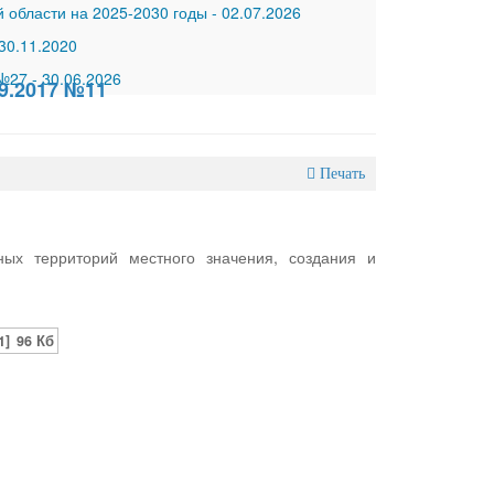
 области на 2025-2030 годы
-
02.07.2026
30.11.2020
 №27
-
30.06.2026
9.2017 №11
Печать
ых территорий местного значения, создания и
1]
96 Кб