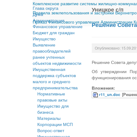
Комплексное развитие системы жилищно-коммуналь
Глава округа
Уницкое с/п
Правила землепользования и застройки Верхнетро
Дума
Администрация
Приказ Финансового управления Администрации Ка
Решение Совета 
Финансовое управление
Бюджет для граждан
Имущество
Выявление
Опубликовано: 15.09.20
правообладателей
ранее учтенных
Решение Совета депут
объектов недвижимости
Имущественная
Об утверждении Пор
поддержка субъектов
функционирования ос
малого и среднего
предпринимательства
Вложения:
Нормативные
r11_un.doc
[Решени
правовые акты
Имущество для
бизнеса
Материалы
Корпорации МСП
Вопрос-ответ
Имущественная