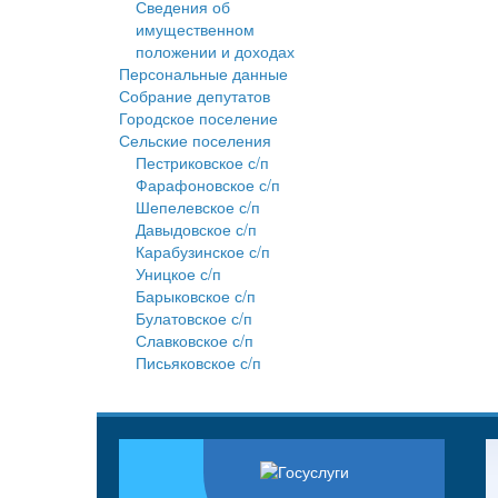
Сведения об
имущественном
положении и доходах
Персональные данные
Собрание депутатов
Городское поселение
Сельские поселения
Пестриковское с/п
Фарафоновское с/п
Шепелевское с/п
Давыдовское с/п
Карабузинское с/п
Уницкое с/п
Барыковское с/п
Булатовское с/п
Славковское с/п
Письяковское с/п