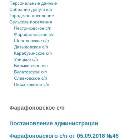
Персональные данные
Собрание депутатов
Городское поселение
Сельские поселения
Пестриковское с/п
Фарафоновское с/п
Шепелевское с/п
Давыдовское с/п
Карабузинское с/п
Уницкое с/п
Барыковское с/п
Булатовское с/п
Славковское с/п
Письяковское с/п
Фарафоновское с/п
Постановление администрации
Фарафоновского с/п от 05.09.2018 №45