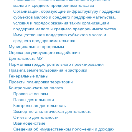
малого и среднего предпринимательства
Персональные данные
Организации, образующие инфраструктуру поддержки
субъектов малого и среднего предпринимательства,
Оценка регулирующего воздействия
условия и порядок оказания таким организациям
поддержки малого и среднего предпринимательства
Деятельность МУ
Имущественная поддержка субъектов малого и
среднего предпринимательства
Нормативы градостроительного проектирования
Муниципальные программы
Оценка регулирующего воздействия
Правила землепользования и застройки
Деятельность МУ
Нормативы градостроительного проектирования
Генеральные планы
Правила землепользования и застройки
Генеральные планы
Проекты планировки территории
Проекты планировки территории
Контрольно-счетная палата
Собрание депутатов
Правовые основы
Планы деятельности
Городское поселение
Контрольная деятельность
Экспертно-аналитическая деятельность
Сельские поселения
Отчеты о деятельности
Взаимодействие
Сведения об имущественном положении и доходах