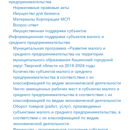
предпринимательства
Нормативные правовые акты
Государственные услуги
Символика
муниципального округа Тверской области
Финансовое управление
Имущество для бизнеса
Материалы Корпорации МСП
Промышленность и АПК
Устав
Администрация Кашинского муниципального округа
Бюджет для граждан
Вопрос-ответ
Имущественная поддержка субъектов
Экономика и бизнес
Гостям округа
Тверской области
Имущество
Информационная поддержка субъектов малого и
среднего предпринимательства
...
Туризм
Управление сельскими территориями
Выявление правообладателей ранее учтенных
Муниципальная программа «Развитие малого и
среднего предпринимательства на территории
Культура
Открытые данные
объектов недвижимости
муниципального образования Кашинский городской
округ Тверской области на 2019-2024 годы
Образование
Работа с обращениями граждан
Имущественная поддержка субъектов малого и
Количество субъектов малого и среднего
предпринимательства в соответствии с их
Здравоохранение
Муниципальный контроль
среднего предпринимательства
классификацией по видам экономической деятельности
Число замещенных рабочих мест в субъектах малого и
Социальная защита
Муниципальные услуги
Информационная поддержка субъектов малого и
среднего предпринимательства в соответствии с их
классификацией по видам экономической деятельности
Фотоальбом
Проекты административных регламентов
среднего предпринимательства
Оборот товаров (работ, услуг), производимых
субъектами малого и среднего предпринимательства, в
Антимонопольный комплаенс
Муниципальные программы
соответствии с их классификацией по видам
экономической деятельности
Противодействие коррупции
Контрольно-счетная палата
Финансово - экономическое состояние субъектов