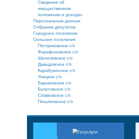
Сведения об
имущественном
положении и доходах
Персональные данные
Собрание депутатов
Городское поселение
Сельские поселения
Пестриковское с/п
Фарафоновское с/п
Шепелевское с/п
Давыдовское с/п
Карабузинское с/п
Уницкое с/п
Барыковское с/п
Булатовское с/п
Славковское с/п
Письяковское с/п