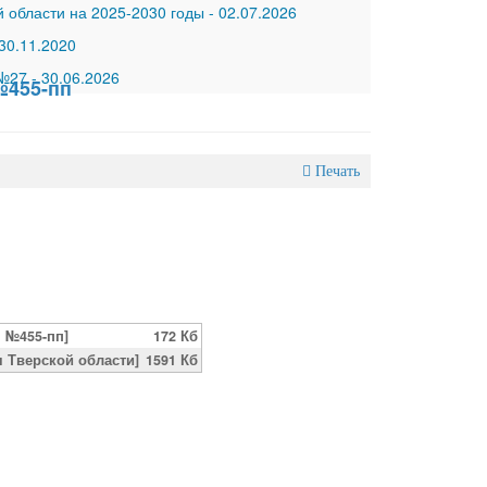
 области на 2025-2030 годы
-
02.07.2026
30.11.2020
 №27
-
30.06.2026
№455-пп
Печать
. №455-пп]
172 Кб
 Тверской области]
1591 Кб