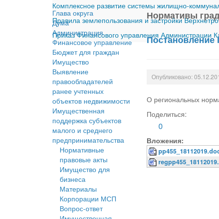
Комплексное развитие системы жилищно-коммуналь
Глава округа
Нормативы град
Правила землепользования и застройки Верхнетро
Дума
Администрация
Приказ Финансового управления Администрации Ка
Постановление П
Финансовое управление
Бюджет для граждан
Имущество
Выявление
Опубликовано: 05.12.20
правообладателей
ранее учтенных
О региональных норма
объектов недвижимости
Имущественная
Поделиться:
поддержка субъектов
0
малого и среднего
предпринимательства
Вложения:
Нормативные
pp455_18112019.do
правовые акты
regpp455_18112019
Имущество для
бизнеса
Материалы
Корпорации МСП
Вопрос-ответ
Имущественная