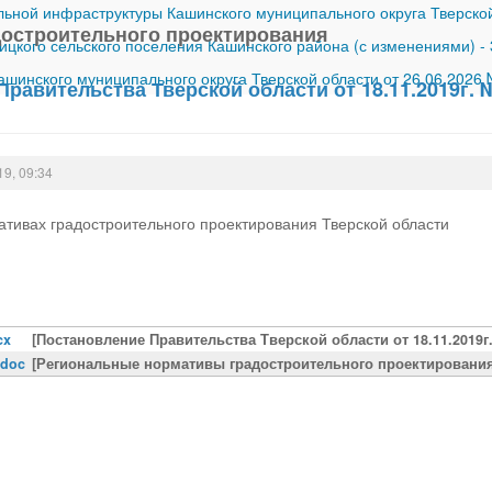
ной инфраструктуры Кашинского муниципального округа Тверской
остроительного проектирования
ицкого сельского поселения Кашинского района (с изменениями)
-
шинского муниципального округа Тверской области от 26.06.2026
равительства Тверской области от 18.11.2019г. 
19, 09:34
тивах градостроительного проектирования Тверской области
cx
[Постановление Правительства Тверской области от 18.11.2019г
.doc
[Региональные нормативы градостроительного проектирования