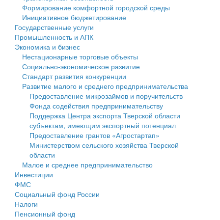
Формирование комфортной городской среды
Государственные услуги
Символика
муниципального округа Тверской области
Финансовое управление
Инициативное бюджетирование
Государственные услуги
Промышленность и АПК
Устав
Администрация Кашинского муниципального округа
Бюджет для граждан
Промышленность и АПК
Экономика и бизнес
Экономика и бизнес
Гостям округа
Тверской области
Имущество
Нестационарные торговые объекты
Социально-экономическое развитие
...
Туризм
Управление сельскими территориями
Выявление правообладателей ранее учтенных
Стандарт развития конкуренции
Развитие малого и среднего предпринимательства
Культура
Открытые данные
объектов недвижимости
Предоставление микрозаймов и поручительств
Фонда содействия предпринимательству
Образование
Работа с обращениями граждан
Имущественная поддержка субъектов малого и
Поддержка Центра экспорта Тверской области
субъектам, имеющим экспортный потенциал
Здравоохранение
Муниципальный контроль
среднего предпринимательства
Предоставление грантов «Агростартап»
Министерством сельского хозяйства Тверской
Социальная защита
Муниципальные услуги
Информационная поддержка субъектов малого и
области
Малое и среднее предпринимательство
Фотоальбом
Проекты административных регламентов
среднего предпринимательства
Инвестиции
ФМС
Антимонопольный комплаенс
Муниципальные программы
Социальный фонд России
Налоги
Противодействие коррупции
Контрольно-счетная палата
Пенсионный фонд