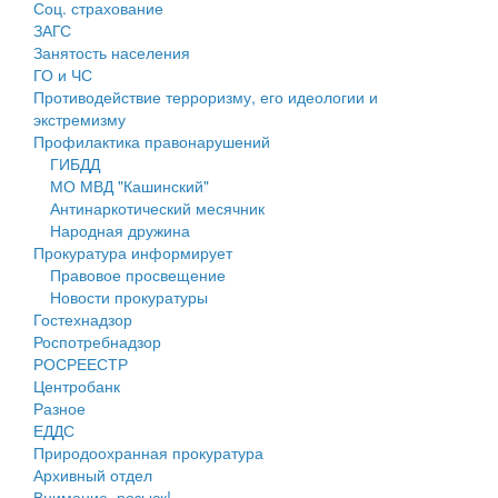
Соц. страхование
Персональные данные
ЗАГС
Занятость населения
Оценка регулирующего воздействия
ГО и ЧС
Противодействие терроризму, его идеологии и
Деятельность МУ
экстремизму
Профилактика правонарушений
Нормативы градостроительного проектирования
ГИБДД
МО МВД "Кашинский"
Правила землепользования и застройки
Антинаркотический месячник
Народная дружина
Генеральные планы
Прокуратура информирует
Правовое просвещение
Проекты планировки территории
Новости прокуратуры
Гостехнадзор
Собрание депутатов
Роспотребнадзор
РОСРЕЕСТР
Городское поселение
Центробанк
Разное
Сельские поселения
ЕДДС
Природоохранная прокуратура
Архивный отдел
Внимание, розыск!