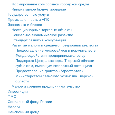
Формирование комфортной городской среды
Государственные услуги
Символика
муниципального округа Тверской области
Финансовое управление
Инициативное бюджетирование
Государственные услуги
Промышленность и АПК
Устав
Администрация Кашинского муниципального округа
Бюджет для граждан
Промышленность и АПК
Экономика и бизнес
Экономика и бизнес
Гостям округа
Тверской области
Имущество
Нестационарные торговые объекты
Социально-экономическое развитие
...
Туризм
Управление сельскими территориями
Выявление правообладателей ранее учтенных
Стандарт развития конкуренции
Развитие малого и среднего предпринимательства
Культура
Открытые данные
объектов недвижимости
Предоставление микрозаймов и поручительств
Фонда содействия предпринимательству
Образование
Работа с обращениями граждан
Имущественная поддержка субъектов малого и
Поддержка Центра экспорта Тверской области
субъектам, имеющим экспортный потенциал
Здравоохранение
Муниципальный контроль
среднего предпринимательства
Предоставление грантов «Агростартап»
Министерством сельского хозяйства Тверской
Социальная защита
Муниципальные услуги
Информационная поддержка субъектов малого и
области
Малое и среднее предпринимательство
Фотоальбом
Проекты административных регламентов
среднего предпринимательства
Инвестиции
ФМС
Антимонопольный комплаенс
Муниципальные программы
Социальный фонд России
Налоги
Противодействие коррупции
Контрольно-счетная палата
Пенсионный фонд