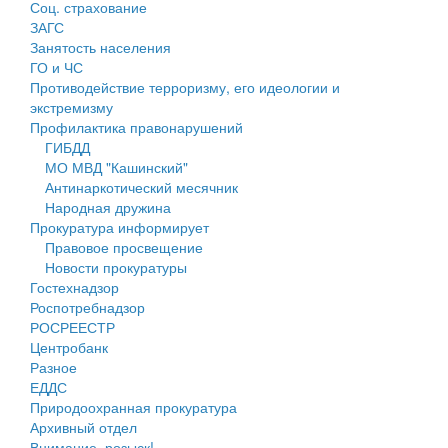
Соц. страхование
Персональные данные
ЗАГС
Занятость населения
Оценка регулирующего воздействия
ГО и ЧС
Противодействие терроризму, его идеологии и
Деятельность МУ
экстремизму
Профилактика правонарушений
Нормативы градостроительного проектирования
ГИБДД
МО МВД "Кашинский"
Правила землепользования и застройки
Антинаркотический месячник
Народная дружина
Генеральные планы
Прокуратура информирует
Правовое просвещение
Проекты планировки территории
Новости прокуратуры
Гостехнадзор
Собрание депутатов
Роспотребнадзор
РОСРЕЕСТР
Городское поселение
Центробанк
Разное
Сельские поселения
ЕДДС
Природоохранная прокуратура
Архивный отдел
Внимание, розыск!