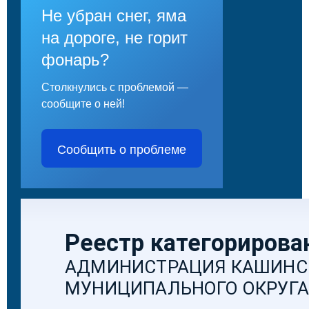
Не убран снег, яма
на дороге, не горит
фонарь?
Столкнулись с проблемой —
сообщите о ней!
Сообщить о проблеме