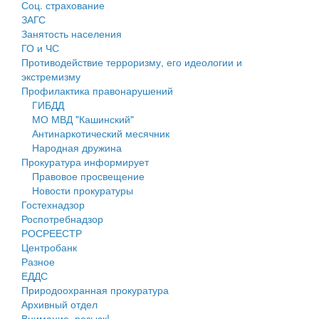
Соц. страхование
Персональные данные
ЗАГС
Занятость населения
Оценка регулирующего воздействия
ГО и ЧС
Противодействие терроризму, его идеологии и
Деятельность МУ
экстремизму
Профилактика правонарушений
Нормативы градостроительного проектирования
ГИБДД
МО МВД "Кашинский"
Правила землепользования и застройки
Антинаркотический месячник
Народная дружина
Генеральные планы
Прокуратура информирует
Правовое просвещение
Проекты планировки территории
Новости прокуратуры
Гостехнадзор
Собрание депутатов
Роспотребнадзор
РОСРЕЕСТР
Городское поселение
Центробанк
Разное
Сельские поселения
ЕДДС
Природоохранная прокуратура
Архивный отдел
Внимание, розыск!