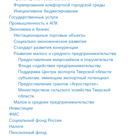
Формирование комфортной городской среды
Государственные услуги
Символика
муниципального округа Тверской области
Финансовое управление
Инициативное бюджетирование
Государственные услуги
Промышленность и АПК
Устав
Администрация Кашинского муниципального округа
Бюджет для граждан
Промышленность и АПК
Экономика и бизнес
Экономика и бизнес
Гостям округа
Тверской области
Имущество
Нестационарные торговые объекты
Социально-экономическое развитие
...
Туризм
Управление сельскими территориями
Выявление правообладателей ранее учтенных
Стандарт развития конкуренции
Развитие малого и среднего предпринимательства
Культура
Открытые данные
объектов недвижимости
Предоставление микрозаймов и поручительств
Фонда содействия предпринимательству
Образование
Работа с обращениями граждан
Имущественная поддержка субъектов малого и
Поддержка Центра экспорта Тверской области
субъектам, имеющим экспортный потенциал
Здравоохранение
Муниципальный контроль
среднего предпринимательства
Предоставление грантов «Агростартап»
Министерством сельского хозяйства Тверской
Социальная защита
Муниципальные услуги
Информационная поддержка субъектов малого и
области
Малое и среднее предпринимательство
Фотоальбом
Проекты административных регламентов
среднего предпринимательства
Инвестиции
ФМС
Антимонопольный комплаенс
Муниципальные программы
Социальный фонд России
Налоги
Противодействие коррупции
Контрольно-счетная палата
Пенсионный фонд