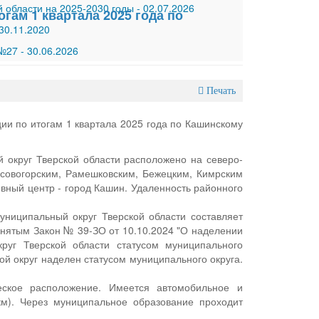
 области на 2025-2030 годы
-
02.07.2026
гам 1 квартала 2025 года по
30.11.2020
 №27
-
30.06.2026
Печать
ии по итогам 1 квартала 2025 года по Кашинскому
округ Тверской области расположено на северо-
Кесовогорским, Рамешковским, Бежецким, Кимрским
вный центр - город Кашин. Удаленность районного
ниципальный округ Тверской области составляет
принятым Закон № 39-ЗО от 10.10.2024 "О наделении
руг Тверской области статусом муниципального
ой округ наделен статусом муниципального округа.
еское расположение. Имеется автомобильное и
км). Через муниципальное образование проходит