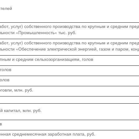
ателей
абот, услуг) собственного производства по крупным и средним пре
льности «Промышленность» тыс. руб.
абот, услуг) собственного производства по крупным и средним пре
ьности «Обеспечение электрической энергией, газом и паром, ко
упным и средним сельхозорганизациям, голов
 голов
голов
говли, млн. руб.
й капитал, млн. руб.
в
нная среднемесячная заработная плата, руб.