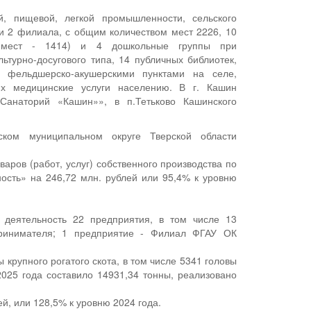
й, пищевой, легкой промышленности, сельского
 и 2 филиала, с общим количеством мест 2226, 10
о мест - 1414) и 4 дошкольные группы при
ьтурно-досугового типа, 14 публичных библиотек,
 фельдшерско-акушерскими пунктами на селе,
их медицинские услуги населению. В г. Кашин
Санаторий «Кашин»», в п.Тетьково Кашинского
ском муниципальном округе Тверской области
аров (работ, услуг) собственного производства по
сть» на 246,72 млн. рублей или 95,4% к уровню
 деятельность 22 предприятия, в том числе 13
дпринимателя; 1 предприятие - Филиал ФГАУ ОК
 крупного рогатого скота, в том числе 5341 головы
2025 года составило 14931,34 тонны, реализовано
й, или 128,5% к уровню 2024 года.