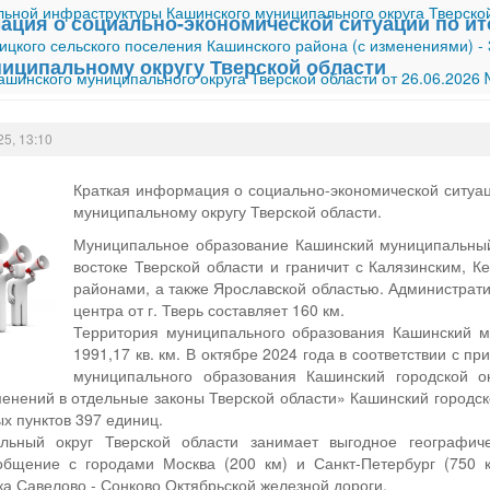
ной инфраструктуры Кашинского муниципального округа Тверской
ция о социально-экономической ситуации по ито
ицкого сельского поселения Кашинского района (с изменениями)
-
иципальному округу Тверской области
шинского муниципального округа Тверской области от 26.06.2026
25, 13:10
Краткая информация о социально-экономической ситуац
муниципальному округу Тверской области.
Муниципальное образование Кашинский муниципальный 
востоке Тверской области и граничит с Калязинским, 
районами, а также Ярославской областью. Администрати
центра от г. Тверь составляет 160 км.
Территория муниципального образования Кашинский му
1991,17 кв. км. В октябре 2024 года в соответствии с 
муниципального образования Кашинский городской ок
менений в отдельные законы Тверской области» Кашинский городск
х пунктов 397 единиц.
льный округ Тверской области занимает выгодное географич
бщение с городами Москва (200 км) и Санкт-Петербург (750 
а Савелово - Сонково Октябрьской железной дороги.