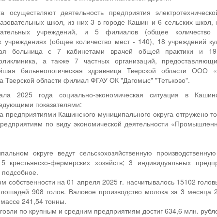
га осуществляют деятельность предприятия электротехническо
азовательных школ, из них 3 в городе Кашин и 6 сельских школ,
вательных учреждений, и 5 филиалов (общее количеств
учреждениях (общее количество мест - 140), 18 учреждений кул
ная больница с 7 кабинетами врачей общей практики и 19
поликлиника, а также 7 частных организаций, предоставляющ
ейшая бальнеологическая здравница Тверской области ООО «
а Тверской области филиал ФГАУ ОК "Дагомыс" "Тетьково".
ала 2025 года социально-экономическая ситуация в Кашин
ледующими показателями:
да предприятиями Кашинского муниципального округа отгружено тов
редприятиям по виду экономической деятельности «Промышленно
пальном округе ведут сельскохозяйственную производственную
; 5 крестьянско-фермерских хозяйств; 3 индивидуальных пре
- подсобное.
рм собственности на 01 апреля 2025 г. насчитывалось 15102 головы
 лошадей 908 голов. Валовое производство молока за 3 месяца 
 массе 241,54 тонны.
говли по крупным и средним предприятиям достиг 634,6 млн. рубле