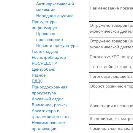
Антинаркотический
Наименование показ
месячник
Народная дружина
Прокуратура
Отгружено товаров (р
информирует
экономической деяте
Правовое
просвещение
Отгружено товаров (р
Новости прокуратуры
экономической деятел
Гостехнадзор
Поголовье КРС по кр
Роспотребнадзор
РОСРЕЕСТР
– в т.ч. дойных коров,
Центробанк
Разное
Поголовье лошадей, 
ЕДДС
Оборот розничной тор
Природоохранная
прокуратура
Архивный отдел
Внимание, розыск!
Инвестиции в основно
Архитектура и
градостроительство
Ввод жилья, кв. метро
Некоммерческие
Номинальная начисле
организации