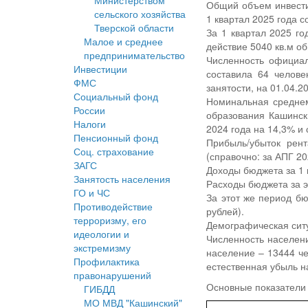
Министерством
Общий объем инвестиц
сельского хозяйства
1 квартал 2025 года с
Тверской области
За 1 квартал 2025 г
Малое и среднее
действие 5040 кв.м о
предпринимательство
Численность официал
Инвестиции
составила 64 челове
ФМС
занятости, на 01.04.2
Социальный фонд
Номинальная среднем
России
образования Кашинск
Налоги
2024 года на 14,3% и 
Пенсионный фонд
Прибыль/убыток рент
Соц. страхование
(справочно: за АПГ 20
ЗАГС
Доходы бюджета за 1 к
Занятость населения
Расходы бюджета за э
ГО и ЧС
За этот же период бю
Противодействие
рублей).
терроризму, его
Демографическая сит
идеологии и
Численность населени
экстремизму
население – 13444 че
Профилактика
естественная убыль н
правонарушений
Основные показатели 
ГИБДД
МО МВД "Кашинский"