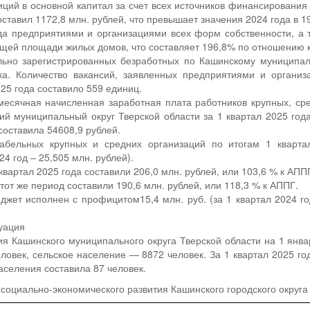
ий в основной капитал за счет всех источников финансирования 
оставил 1172,8 млн. рублей, что превышает значения 2024 года в 19
ода предприятиями и организациями всех форм собственности, а
бщей площади жилых домов, что составляет 196,8% по отношению к
ьно зарегистрированных безработных по Кашинскому муниципаль
ка. Количество вакансий, заявленных предприятиями и организ
025 года составило 559 единиц.
есячная начисленная заработная плата работников крупных, ср
ий муниципальный округ Тверской области за 1 квартал 2025 го
составила 54608,9 рублей.
абельных крупных и средних организаций по итогам 1 кварта
24 год – 25,505 млн. рублей).
вартал 2025 года составили 206,0 млн. рублей, или 103,6 % к АПП
тот же период составили 190,6 млн. рублей, или 118,3 % к АППГ.
джет исполнен с профицитом15,4 млн. руб. (за 1 квартал 2024 
уация
я Кашинского муниципального округа Тверской области на 1 январ
ловек, сельское население — 8872 человек. За 1 квартал 2025 го
аселения составила 87 человек.
социально-экономического развития Кашинского городского округа 