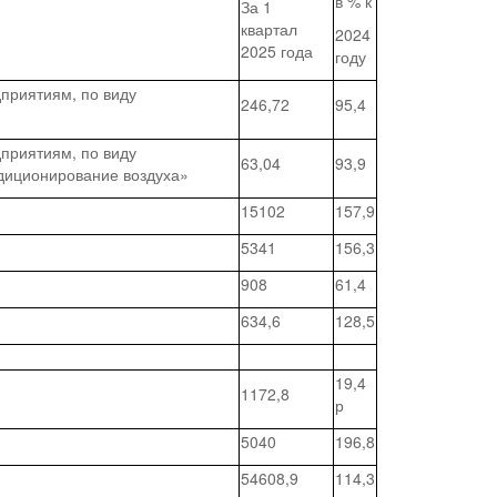
в % к
За 1
квартал
2024
2025 года
году
дприятиям, по виду
246,72
95,4
дприятиям, по виду
63,04
93,9
ндиционирование воздуха»
15102
157,9
5341
156,3
908
61,4
634,6
128,5
19,4
1172,8
р
5040
196,8
54608,9
114,3