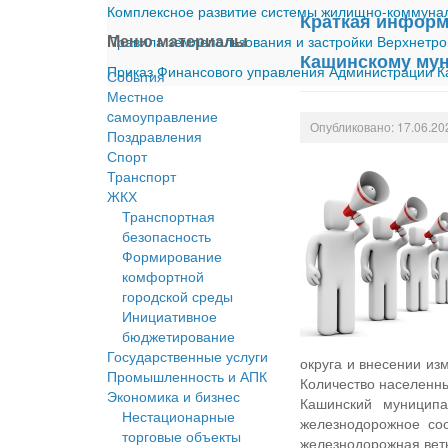
Комплексное развитие системы жилищно-коммуналь
Краткая информа
Меню материалы
Правила землепользования и застройки Верхнетро
Кашинскому мун
Приказ Финансового управления Администрации Ка
События
Местное
cамоуправление
Опубликовано: 17.06.20
Поздравления
Спорт
Транспорт
ЖКХ
Транспортная
безопасность
Формирование
комфортной
городской среды
Инициативное
бюджетирование
Государственные услуги
округа и внесении из
Промышленность и АПК
Количество населенны
Экономика и бизнес
Кашинский муниципа
Нестационарные
железнодорожное соо
торговые объекты
железнодорожная ветк