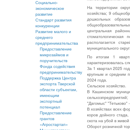
Социально-
На территории окру
экономическое
хозяйства; 9 общеобр
развитие
дошкольных образо
Стандарт развития
общеобразовательных 
конкуренции
центральная район
Развитие малого и
стоматологическая 
среднего
располагается стар
предпринимательства
муниципального округ
Предоставление
микрозаймов и
По итогам 1 кварт
поручительств
характеризовалась с
Фонда содействия
За 1 квартал 2025 го
предпринимательству
крупным и средним п
Поддержка Центра
2024 года.
экспорта Тверской
Сельское хозяйство.
области субъектам,
В Кашинском муници
имеющим
сельхозпредприятий
экспортный
"Дагомыс" "Тетьково" 
потенциал
В хозяйствах всех фо
Предоставление
коров дойного стада,
грантов
скота на убой в живой
«Агростартап»
Оборот розничной тор