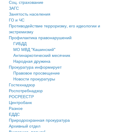
Соц. страхование
Персональные данные
ЗАГС
Занятость населения
Оценка регулирующего воздействия
ГО и ЧС
Противодействие терроризму, его идеологии и
Деятельность МУ
экстремизму
Профилактика правонарушений
Нормативы градостроительного проектирования
ГИБДД
МО МВД "Кашинский"
Правила землепользования и застройки
Антинаркотический месячник
Народная дружина
Генеральные планы
Прокуратура информирует
Правовое просвещение
Проекты планировки территории
Новости прокуратуры
Гостехнадзор
Собрание депутатов
Роспотребнадзор
РОСРЕЕСТР
Городское поселение
Центробанк
Разное
Сельские поселения
ЕДДС
Природоохранная прокуратура
Архивный отдел
Внимание, розыск!