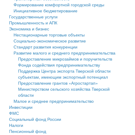
Формирование комфортной городской среды
Государственные услуги
Символика
муниципального округа Тверской области
Финансовое управление
Инициативное бюджетирование
Государственные услуги
Промышленность и АПК
Устав
Администрация Кашинского муниципального округа
Бюджет для граждан
Промышленность и АПК
Экономика и бизнес
Экономика и бизнес
Гостям округа
Тверской области
Имущество
Нестационарные торговые объекты
Социально-экономическое развитие
...
Туризм
Управление сельскими территориями
Выявление правообладателей ранее учтенных
Стандарт развития конкуренции
Развитие малого и среднего предпринимательства
Культура
Открытые данные
объектов недвижимости
Предоставление микрозаймов и поручительств
Фонда содействия предпринимательству
Образование
Работа с обращениями граждан
Имущественная поддержка субъектов малого и
Поддержка Центра экспорта Тверской области
субъектам, имеющим экспортный потенциал
Здравоохранение
Муниципальный контроль
среднего предпринимательства
Предоставление грантов «Агростартап»
Министерством сельского хозяйства Тверской
Социальная защита
Муниципальные услуги
Информационная поддержка субъектов малого и
области
Малое и среднее предпринимательство
Фотоальбом
Проекты административных регламентов
среднего предпринимательства
Инвестиции
ФМС
Антимонопольный комплаенс
Муниципальные программы
Социальный фонд России
Налоги
Противодействие коррупции
Контрольно-счетная палата
Пенсионный фонд