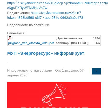
https://disk.yandex.ru/edit/d/XEgIdejP5pY8aonf483NdiPegnqahz
cKg6RXRyWENMN2VpZw
Подключение:
https://ivavks.rosatom.ru/v2/join?
token=t693bd598-c6f7-4abc-964c-0662a2a0c478
Подробности во вложении.
Вложения:
[Приглашение на
1434
priglash_veb_cfosvfo_2026.pdf
вебинар ЦФО СВФО]
Кб
МУП «Энергоресурс» информирует
Информация о материале
Опубликовано: 07
апреля 2026